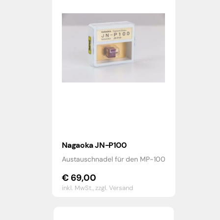
Nagaoka JN-P100
Austauschnadel für den MP-100
€
69,00
inkl. MwSt.,
zzgl. Versand