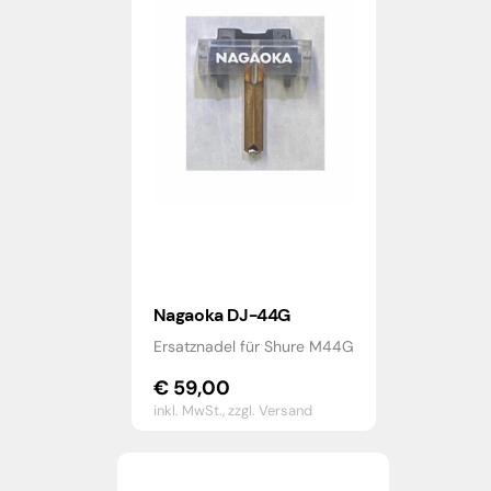
Nagaoka DJ-44G
Ersatznadel für Shure M44G
€
59,00
inkl. MwSt.,
zzgl. Versand