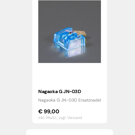
Nagaoka G JN-03D
Nagaoka G JN-03D Ersatznadel
€
99,00
inkl. MwSt.,
zzgl. Versand