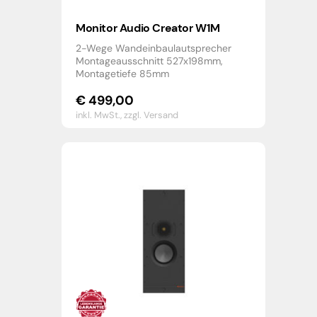
Monitor Audio Creator W1M
2-Wege Wandeinbaulautsprecher
Montageausschnitt 527x198mm,
Montagetiefe 85mm
€
499,00
inkl. MwSt.,
zzgl. Versand