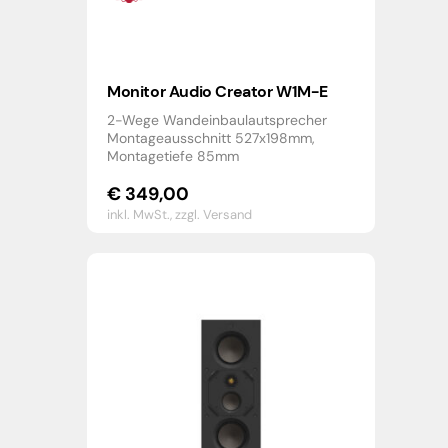
Monitor Audio Creator W1M-E
2-Wege Wandeinbaulautsprecher
Montageausschnitt 527x198mm,
Montagetiefe 85mm
€
349,00
inkl. MwSt.,
zzgl. Versand