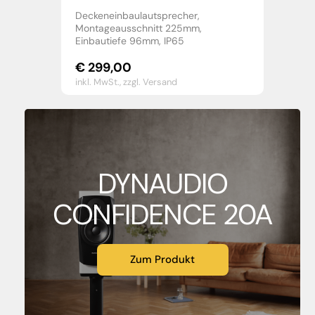
Deckeneinbaulautsprecher,
Montageausschnitt 225mm,
Einbautiefe 96mm, IP65
€
299,00
inkl. MwSt.,
zzgl. Versand
DYNAUDIO
CONFIDENCE 20A
Zum Produkt