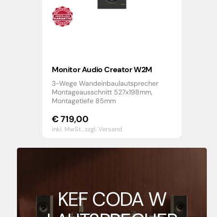
Monitor Audio Creator W2M
3-Wege Wandeinbaulautsprecher
Montageausschnitt 527x198mm,
Montagetiefe 85mm
€
719,00
inkl. MwSt.,
zzgl. Versand
KEF CODA W