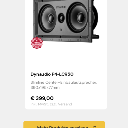
Dynaudio P4-LCR50
Slimline Center-Einbaulautsprecher,
360x195x77mm
€
399,00
inkl. MwSt.,
zzgl. Versand
Mehr Produkte anzeigen