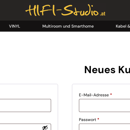
VINYL
Multiroom und Smarthome
Kabel 
Neues Ku
Erforderli
E-Mail-Adresse
*
Erforderlich
Passwort
*