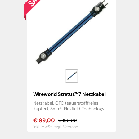
Wireworld Stratus™7 Netzkabel
Netzkabel, OFC (sauerstofffreies
Kupfer), 3mm², Fluxfield Technology
€
99,00
€
160,00
Ursprünglicher
Aktueller
inkl. MwSt.,
zzgl. Versand
Preis
Preis
war:
ist: