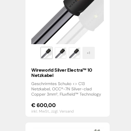
Wireworld Silver Electra™ 10
Netzkabel
Geschrirmtes Schuko <> C13
Netzkabel, OCC®-7N Silver-clad
Copper 3mm², Fluxfield™ Technology
€
600,00
inkl. MwSt.,
zzgl. Versand