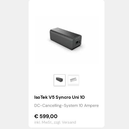
€ 160,00
€ 99,00.
IsoTek V5 Syncro Uni 10
DC-Cancelling-System 10 Ampere
€
599,00
inkl. MwSt.,
zzgl. Versand