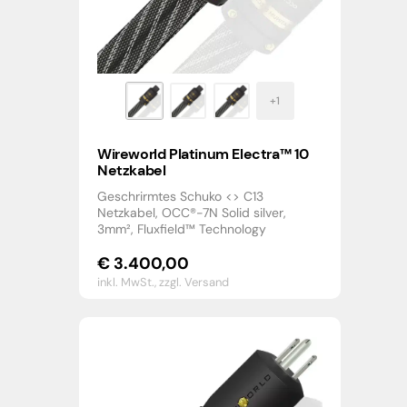
Wireworld Platinum Electra™ 10
Netzkabel
Geschrirmtes Schuko <> C13
Netzkabel, OCC®-7N Solid silver,
3mm², Fluxfield™ Technology
€
3.400,00
inkl. MwSt.,
zzgl. Versand