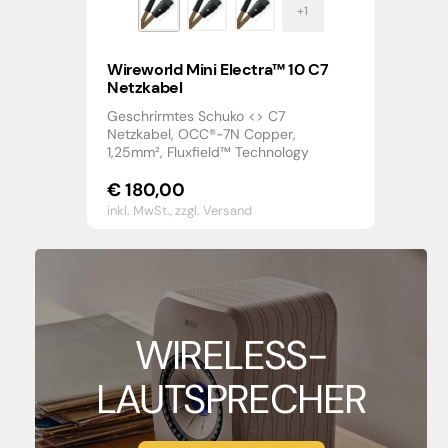
Wireworld Mini Electra™ 10 C7
Netzkabel
Geschrirmtes Schuko <> C7
Netzkabel, OCC®-7N Copper,
1,25mm², Fluxfield™ Technology
€
180,00
inkl. MwSt.,
zzgl. Versand
WIRELESS-
LAUTSPRECHER