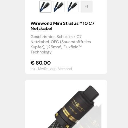
Wireworld Mini Stratus™ 10 C7
Netzkabel
Geschrirmtes Schuko <> C7
Netzkabel, OFC (Sauerstofffreies
Kupfer), 1,25mm², Fluxfield™
Technology
€
80,00
inkl. MwSt.,
zzgl. Versand