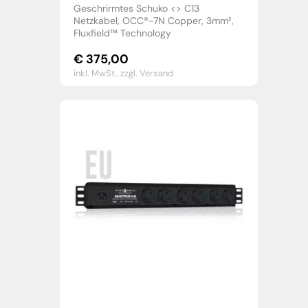
Geschrirmtes Schuko <> C13
Netzkabel, OCC®-7N Copper, 3mm²,
Fluxfield™ Technology
€
375,00
inkl. MwSt.,
zzgl. Versand