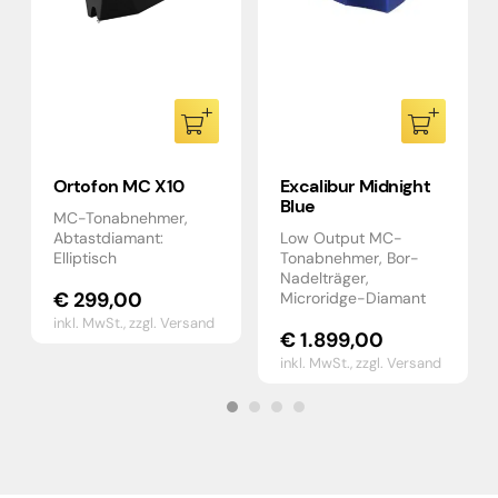
Ortofon MC X10
Excalibur Midnight
Blue
MC-Tonabnehmer,
Abtastdiamant:
Low Output MC-
Elliptisch
Tonabnehmer, Bor-
Nadelträger,
€
299,00
Microridge-Diamant
inkl. MwSt.,
zzgl. Versand
€
1.899,00
inkl. MwSt.,
zzgl. Versand