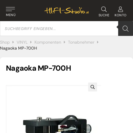
MENÜ
SUCHE
KONTO
Products
search
Shop
VINYL
Komponenten
Tonabnehmer
Nagaoka MP-700H
Nagaoka MP-700H