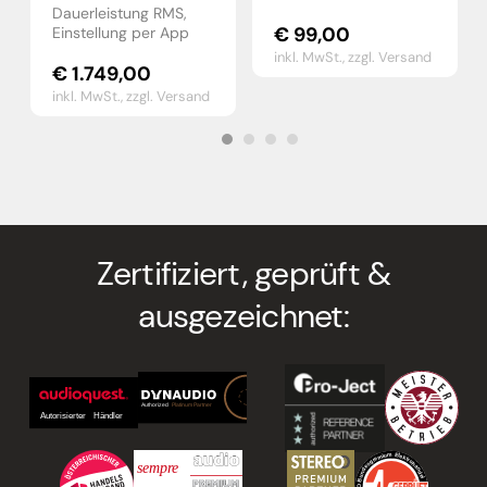
Dauerleistung RMS,
€
99,00
Einstellung per App
inkl. MwSt.,
zzgl. Versand
€
1.749,00
inkl. MwSt.,
zzgl. Versand
Zertifiziert, geprüft &
ausgezeichnet: