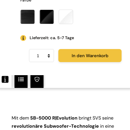
Farbe
Lieferzeit: ca. 5-7 Tage
SVS
In den Warenkorb
SB-
5000
R|Evolution
Menge
Mit dem
SB-5000 R|Evolution
bringt SVS seine
revolutionäre Subwoofer-Technologie
in eine