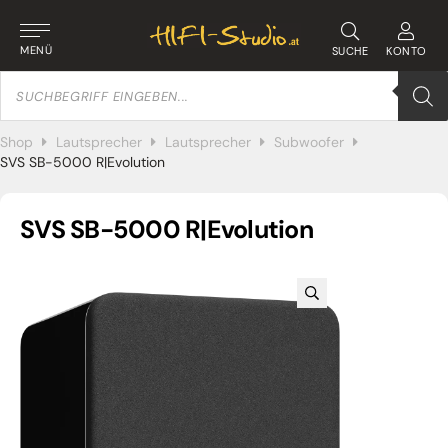
MENÜ
SUCHE
KONTO
Products
search
Shop
Lautsprecher
Lautsprecher
Subwoofer
SVS SB-5000 R|Evolution
SVS SB-5000 R|Evolution