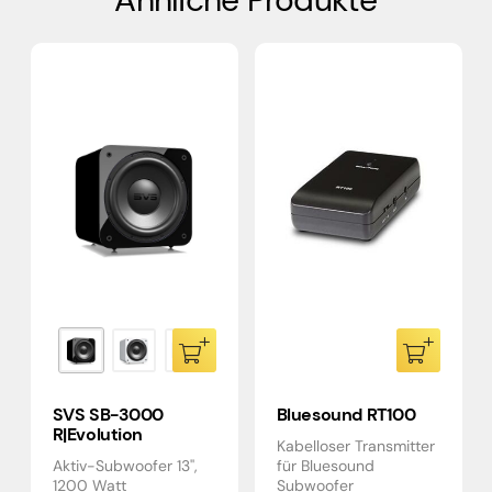
SVS SB-3000
Bluesound RT100
R|Evolution
Kabelloser Transmitter
Aktiv-Subwoofer 13'',
für Bluesound
1200 Watt
Subwoofer