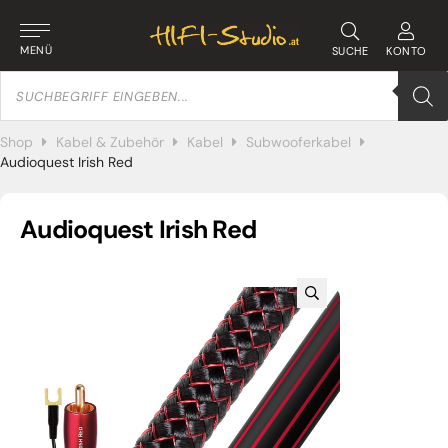
MENÜ
SUCHE
KONTO
Products
search
Shop
Kabel & Zubehör
Kabel
Subwooferkabel
Audioquest Irish Red
Audioquest Irish Red