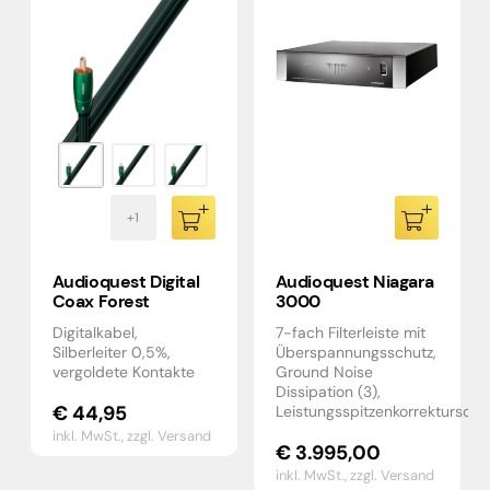
Audioquest Digital
Audioquest Niagara
Coax Forest
3000
Digitalkabel,
7-fach Filterleiste mit
Silberleiter 0,5%,
Überspannungsschutz,
vergoldete Kontakte
Ground Noise
Dissipation (3),
€
44,95
Leistungsspitzenkorrekturscha
inkl. MwSt.,
zzgl. Versand
€
3.995,00
inkl. MwSt.,
zzgl. Versand