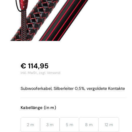
€
114,95
inkl. MwSt.,
zzgl. Versand
Subwooferkabel, Silberleiter 0,5%, vergoldete Kontakte
Kabellänge (in m)
2 m
3 m
5 m
8 m
12 m