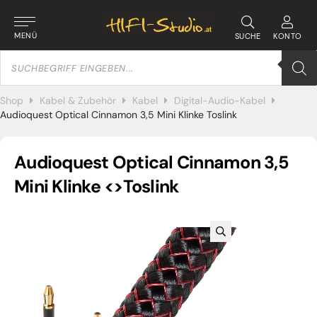
MENÜ
SUCHE
KONTO
Products
search
Shop
Kabel & Zubehör
Kabel
Digital-Audio-Kabel
Audioquest Optical Cinnamon 3,5 Mini Klinke Toslink
Audioquest Optical Cinnamon 3,5
Mini Klinke <>Toslink