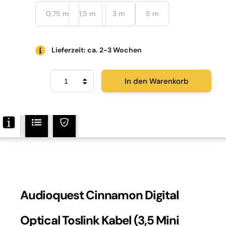
0,75 m
1,5 m
3 m
5 m
Lieferzeit: ca. 2-3 Wochen
Audioquest
In den Warenkorb
Optical
Cinnamon
3,5
Mini
Klinke
Toslink
Menge
Audioquest Cinnamon Digital
Optical Toslink Kabel (3,5 Mini