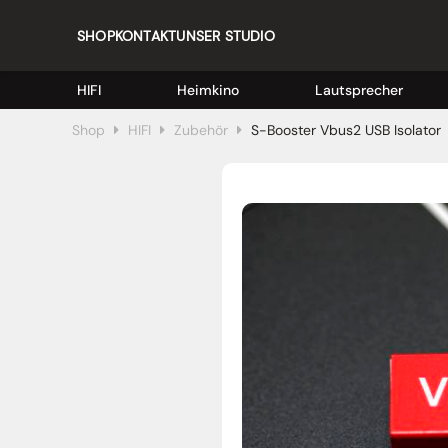
SHOP
KONTAKT
UNSER STUDIO
HIFI
Heimkino
Lautsprecher
Shop
HIFI
Zubehör
S-Booster Vbus2 USB Isolator