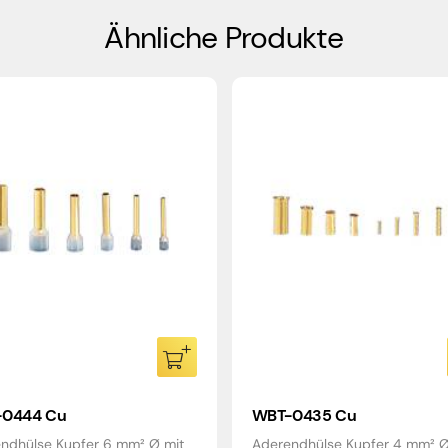
Ähnliche Produkte
0444 Cu
WBT-0435 Cu
ndhülse Kupfer 6 mm² Ø mit
Aderendhülse Kupfer 4 mm² 