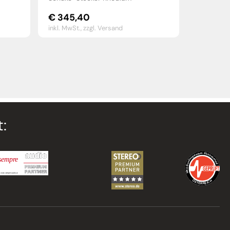
€
345,40
inkl. MwSt.,
zzgl. Versand
: