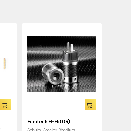
Furutech FI-E50 (R)
Ø
Schuko-Stecker Rhodium