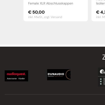
Female XLR Abschlusskappen
Isolie
€
50,00
€
4,
inkl. MwSt.,
zzgl. Versand
inkl. 