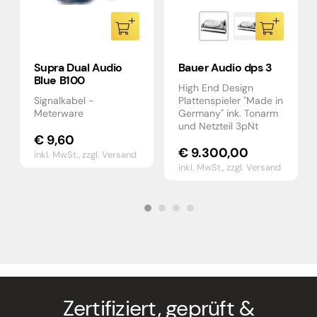
Supra Dual Audio
Bauer Audio dps 3
Blue B100
High End Design
Signalkabel -
Plattenspieler "Made in
Meterware
Germany" ink. Tonarm
und Netzteil 3pNt
€
9,60
€
9.300,00
inkl. MwSt.,
zzgl. Versand
inkl. MwSt.,
zzgl. Versand
Zertifiziert, geprüft &