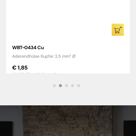
WBT-0434 Cu
Aderendhülse Kupfer 2,5 mm² Ø
€
1,85
inkl. MwSt.,
zzgl. Versand