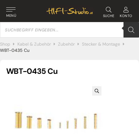
MENÜ
SUCHE
KONTO
Products
search
Shop
Kabel & Zubehör
Zubehör
Stecker & Montage
WBT-0435 Cu
WBT-0435 Cu