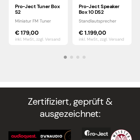
Pro-Ject Tuner Box
Pro-Ject Speaker
S2
Box 10 DS2
Miniatur FM Tuner
Standlautsprecher
€
179,00
€
1.199,00
inkl. MwSt.,
zzgl. Versand
inkl. MwSt.,
zzgl. Versand
Zertifiziert, geprüft &
ausgezeichnet: