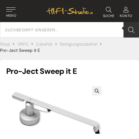
MENÜ
SUCHE
KONTO
Products
search
Shop
VINYL
Zubehör
Reinigungszubehör
Pro-Ject Sweep it E
Pro-Ject Sweep it E