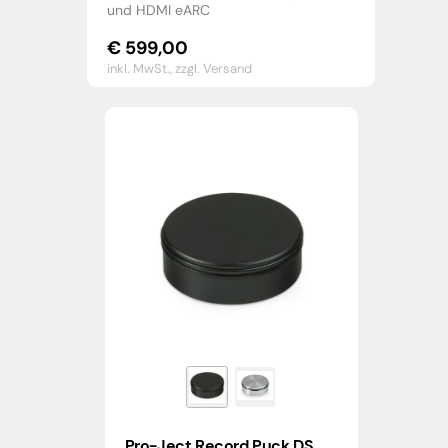
und HDMI eARC
€
599,00
inkl. MwSt.,
zzgl. Versand
Pro-Ject Record Puck DS