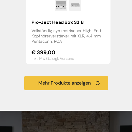
Pro-Ject Head Box S3 B
Vollständig symmetrischer High-End-
Kopfhörerverstärker mit XLR, 4.4 mm
Pentaconn, RCA
€
399,00
inkl. MwSt.,
zzgl. Versand
Mehr Produkte anzeigen