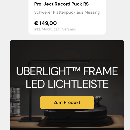
Pro-Ject Record Puck RS
Schwerer Plattenpuck aus Messing
€
149,00
inkl. MwSt.,
zzgl. Versand
UBERLIGHT™ FRAME
LED LICHTLEISTE
Zum Produkt