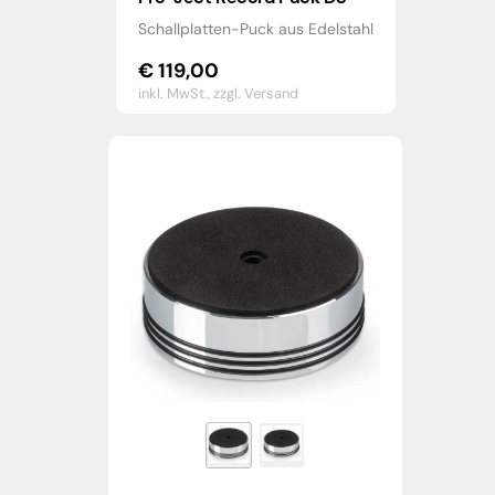
Schallplatten-Puck aus Edelstahl
€
119,00
inkl. MwSt.,
zzgl. Versand