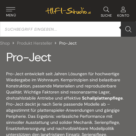
MENÜ
SUCHE
KONTO
Products
search
Shop
Produkt Hersteller
Pro-Ject
Pro-Ject
Pro-Ject entwickelt seit Jahren Lösungen für hochwertige
Wiedergabe im Wohnraum. Kernprinzipien sind belastbare
Konstruktion, passende Materialien und reproduzierbare
Qualität. Wichtige Faktoren sind resonanzarme Lager,
drehzahlstabile Antriebe und effektive
Schallplattenpflege
.
Pro-Ject deckt je nach Serie passende Modelle ab –
abgestimmt für plattenspieler‑Anwendungen und gängige
Peripherie. Das Ergebnis: verlässliche Performance mit
sinnvoller Ausstattung und solider Mechanik. Serienpflege,
Ersatzteilversorgung und nachvollziehbare Modellpolitik
unterstützen den langfristigen Einsatz. Serienpflege,