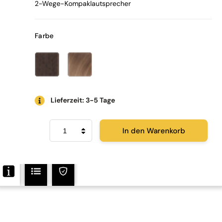
2-Wege-Kompaklautsprecher
Farbe
Lieferzeit: 3-5 Tage
Pro-
In den Warenkorb
Ject
Speaker
Box
5
DS2
Menge