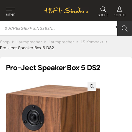
MENÜ
SUCHE
KONTO
Products
search
Shop
Lautsprecher
Lautsprecher
LS Kompakt
Pro-Ject Speaker Box 5 DS2
Pro-Ject Speaker Box 5 DS2