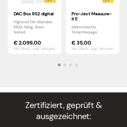
DAC Box RS2 digital
Pro-Ject Measure-
it E
Highend DA-Wandler,
MQA fähig, Roon
elektronische
tested
Tonarmwaage
€
2.099,00
€
35,00
inkl. MwSt.,
zzgl. Versand
inkl. MwSt.,
zzgl. Versand
Zertifiziert, geprüft &
ausgezeichnet: