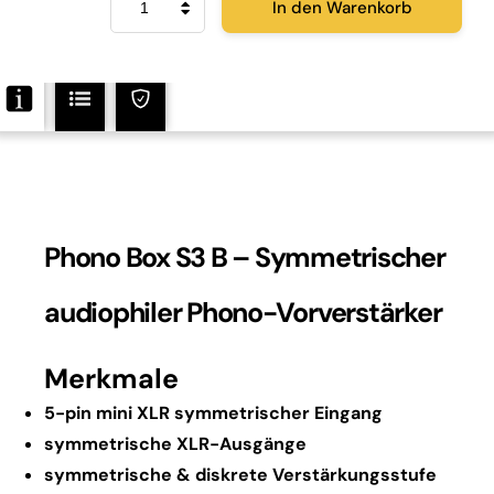
In den Warenkorb
Ject
Phono
Box
S3
B
Menge
Phono Box S3 B – Symmetrischer
audiophiler Phono-Vorverstärker
Merkmale
5-pin mini XLR symmetrischer Eingang
symmetrische XLR-Ausgänge
symmetrische & diskrete Verstärkungsstufe