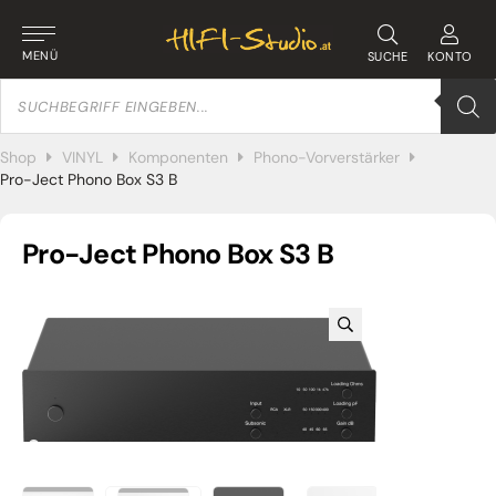
MENÜ
SUCHE
KONTO
Products
search
Shop
VINYL
Komponenten
Phono-Vorverstärker
Pro-Ject Phono Box S3 B
Pro-Ject Phono Box S3 B