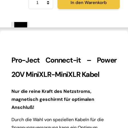
In den Warenkorb
Ject
Connect-
it
Power
20V
MiniXLR-
MiniXLR
Menge
Pro-Ject Connect-it – Power
20V MiniXLR-MiniXLR Kabel
Nur die reine Kraft des Netzstroms,
magnetisch geschirmt für optimalen
Anschluß!
Durch die Wahl von speziellen Kabeln für die
Spannungsversorgung kann ein Optimum