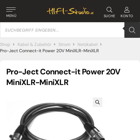
MENÜ
SUCHE
KONTO
Products
search
Shop
Kabel & Zubehör
Strom
Netzkabel
Pro-Ject Connect-it Power 20V MiniXLR-MiniXLR
Pro-Ject Connect-it Power 20V
MiniXLR-MiniXLR