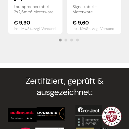
Lautsprecherkabel
Signalkabel -
2x2,5mm² Meterware
Meterware
€
9,90
€
9,60
inkl. MwSt.,
zzgl. Versand
inkl. MwSt.,
zzgl. Versand
Zertifiziert, geprüft &
ausgezeichnet: