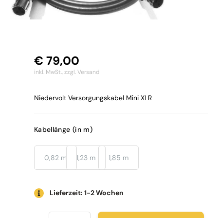
€
79,00
inkl. MwSt.,
zzgl. Versand
Niedervolt Versorgungskabel Mini XLR
Kabellänge (in m)
0,82 m
1,23 m
1,85 m
Lieferzeit: 1-2 Wochen
Pro-