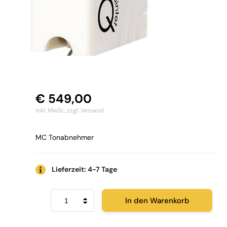
€
549,00
inkl. MwSt.,
zzgl. Versand
MC Tonabnehmer
Lieferzeit: 4-7 Tage
Ortofon
In den Warenkorb
MC
Quintet
Mono