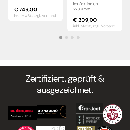
konfektioniert
€
749,00
2x3,4mm²
inkl. MwSt.,
zzgl. Versand
€
209,00
inkl. MwSt.,
zzgl. Versand
Zertifiziert, geprüft &
ausgezeichnet: