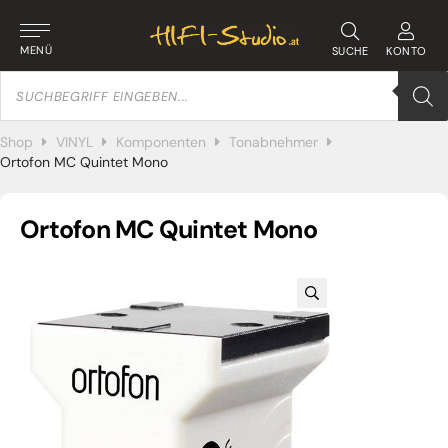
MENÜ
SUCHE
KONTO
Products
search
Shop
VINYL
Komponenten
Tonabnehmer
Ortofon MC Quintet Mono
Ortofon MC Quintet Mono