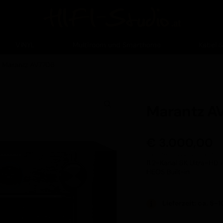
VINYL
Multiroom und Smarthome
Kabel 
Marantz AV7706
Marantz A
€
3.000,00
inkl. MwSt.,
zzgl. Versand
11.2-Kanal 8K Ultra-HD 
HEOS Built-in
Lieferzeit: ca. 5-