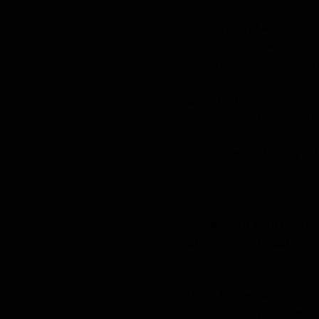
8K/60Hz und 4K/120Hz P
Sie mit der neuesten HDM
Full HD- oder 4K-Quellen
Erweiterter Audio-Rück
direkt von einer Smart T
Die beste Technologie f
HDR10+, HLG, Dolby Visi
Bildqualität in Bezug auf H
Gaming auf dem nächst
Latency Mode (ALLM) und 
sowie reduzierter Verzög
HEOS Built-in:
Streamen 
streamen Sie per AirPlay 