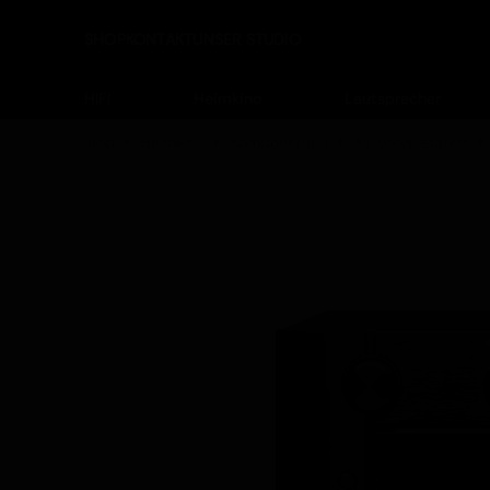
SHOP
KONTAKT
UNSER STUDIO
HIFI
Heimkino
Lautsprecher
Shop
Heimkino
Komponenten
AV Vorverstärker