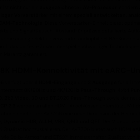
 ist nicht nur ein
ausgezeichneter AV-Prozessor
, sondern 
loger Vorverstärker
mit einem
speziell entwickelten, ana
 HDAM-Technologie
. Diese Vorverstärker-Einheit bietet optim
kte und Signal/Rausch-Abstand für präzise detaillierte Aufl
l für die analoge Sektion verwendet audiophile ELNA-Kondensa
urch das perfekte Zusammenspiel hochwertiger Technologien
n Marantz garantiert.
e 8K HDMI-Konnektivität mit eARC-U
06
verfügt über
8 HDMI-Eingänge
und
3 Ausgänge
für all Ih
nterstützt
8K/60Hz und 4K/120Hz Pass-Through
.
4:4:4 Pu
0, 21:9 Video, 3D und BT.2020 Pass-Through
sowie der neu
CP 2.3
werden an allen HDMI-Anschlüssen unterstützt. Mit d
kationen bietet der AV7706 eine neue Dimension der Heimunte
, Dynamic HDR, ALLM, VRR, QMS und QFT
. Der Videoprozes
8K Qualität hochzuskalieren. Der AV7706 bietet auch HDMI
eAR
ie Dolby Atmos® und DTS:X® in meisterhafter Qualität von I