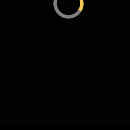
DAM:
Die HDAM Komponente vom Marantz AV7706 ist im Vergl
ht nur schneller, sondern sorgt auch für ein klares Audiosign
stung.
nge:
Unterstützt zwei Subwoofer für eine gleichmäßige, tieff
nießen Sie präzise Bässe ohne hörbare Spitzen oder Einbrüc
er Audyssey Sub EQ HT-Technologie unabhängig voneinander 
Raum angepasste Bassleistung zu erzielen.
er 11.2-Kanalverstärker
iges Heimkino-Setup mit dem neuen Marantz AV7706 Prozessor/
2-Kanal-XLR- und Cinch-Vorverstärkerausgänge
und ist d
precher oder hochwertiger externer Leistungsverstärker. Geni
ste Video- und Audio-Dekodierung sowie die Sprachsteuerung