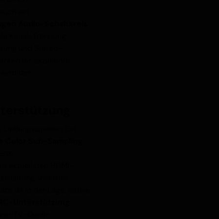
auch ein
logen Audio-Schaltkreis
ale Kanal-Trennung,
ösung und Stereo-
toren für exzellente
 wird der
nterstützung
re Lieblingsquellen. Ein
re Color Sub-Sampling,
este
en aktuellsten HDMI-
rhaltung, inklusive
sor ist in der Lage, native
C-Unterstützung
,
hrer TV-Quelle