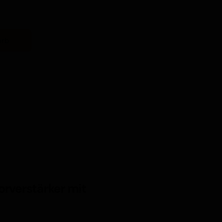
orb
rverstärker mit