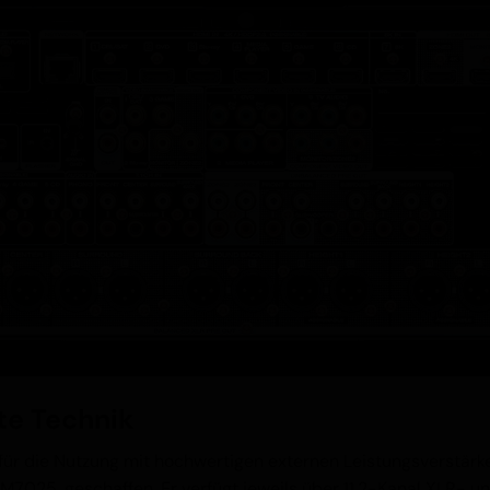
te Technik
 für die Nutzung mit hochwertigen externen Leistungsverstärk
25, geschaffen. Er verfügt jeweils über 11.2-Kanal XLR- u