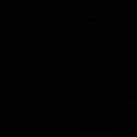
Der
Marantz AV7706
wur
Flexibilität und Musikali
Mehrkanal-Audioforma
Formate wie
Dolby Atmo
Marantz
eigenen HDAM-
hochwertigen 11.2-Kanal-
Genießen Sie
herausrag
Through und Upscaling, 
Log-Gamma (HLG) und Dy
Variable Refresh Rate (
Der neue
Marantz AV77
Einrichtungen umfassend 
außergewöhnlichen, au
Merkmale