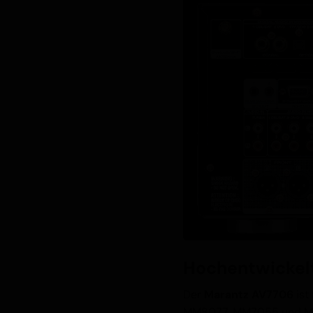
Hochentwickel
Der
Marantz AV7706
ist
MM8077, MM7055 und MM70