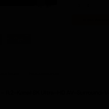
Marantz
AV7706
Menge
In den Warenk
che Details
Produktsicherheit
– 11.2-Kanal 8K Ultra-HD AV-Surround-Vo