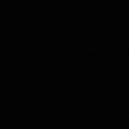
Leistungsstarker 11-Kan
maximale Flexibilität be
Unterstützt die fortsch
Virtualization Technolog
können Sie jederzeit Ihr 
Fortschrittliche 32-Bit 
geringsten Verzerrungen
eine konstant hohe Qualit
Exklusive Komponenten 
Feedback, AKM AK4458 3
dynamischen und detailre
Automatische Einstell
Dynamic EQ, Sub EQ HT u
tiefer Bässe mit verbesser