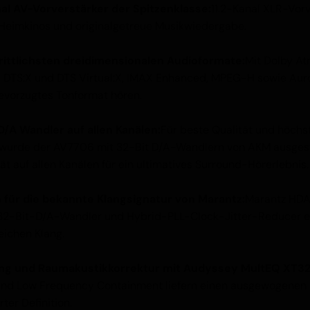
al AV-Vorverstärker der Spitzenklasse:
11.2-Kanal XLR-Vor
i Heimkinos und originalgetreue Musikwiedergabe.
rittlichsten dreidimensionalen Audioformate:
Mit Dolby At
y, DTS:X und DTS Virtual:X, IMAX Enhanced, MPEG-H sowie Au
bevorzugtes Tonformat hören.
D/A Wandler auf allen Kanälen:
Für beste Qualität und höchs
 wurde der AV7706 mit 32-Bit D/A-Wandlern von AKM ausgesta
ät auf allen Kanälen für ein ultimatives Surround-Hörerlebnis.
für die bekannte Klangsignatur von Marantz:
Marantz HDA
2-Bit-D/A-Wandler und Hybrid-PLL-Clock-Jitter-Reducer er
ichen Klang.
ung und Raumakustikkorrektur mit Audyssey MultEQ XT32
nd Low Frequency Containment liefern einen ausgewogenen Kl
ter Definition.