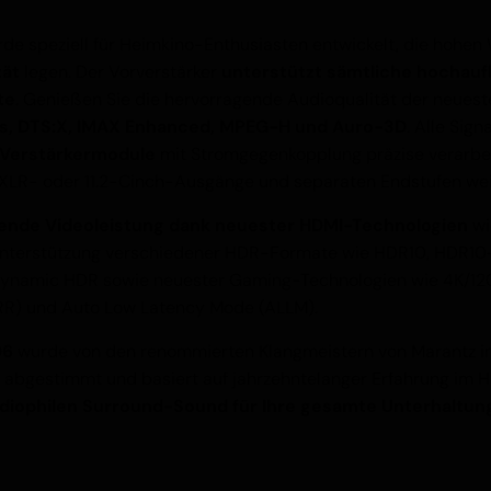
de speziell für Heimkino-Enthusiasten entwickelt, die hohen
tät
legen. Der Vorverstärker
unterstützt sämtliche hochauf
te
. Genießen Sie die hervorragende Audioqualität der neue
s, DTS:X, IMAX Enhanced, MPEG-H und Auro-3D
. Alle Sig
Verstärkermodule
mit Stromgegenkopplung präzise verarbeit
XLR- oder 11.2-Cinch-Ausgänge und separaten Endstufen wei
ende Videoleistung dank neuester HDMI-Technologien
wi
Unterstützung verschiedener HDR-Formate wie HDR10, HDR10+,
namic HDR sowie neuester Gaming-Technologien wie 4K/12
VRR) und Auto Low Latency Mode (ALLM).
06
wurde von den renommierten Klangmeistern von Marantz 
abgestimmt und basiert auf jahrzehntelanger Erfahrung im H
diophilen Surround-Sound für Ihre gesamte Unterhaltun