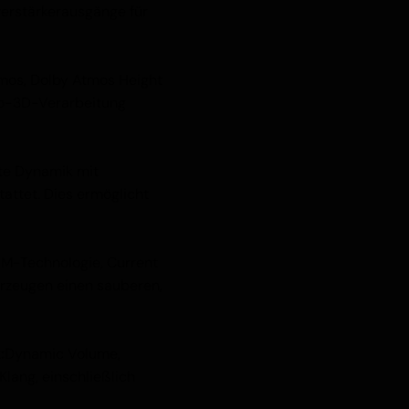
verstärkerausgänge für
mos, Dolby Atmos Height
ro-3D-Verarbeitung
te Dynamik mit
ttet. Dies ermöglicht
M-Technologie, Current
zeugen einen sauberen,
:
Dynamic Volume,
ang, einschließlich