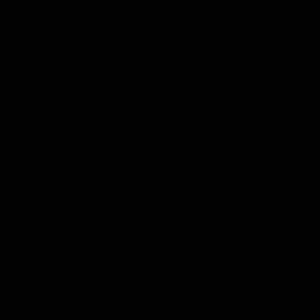
 Wert auf
Vielseitigkeit,
lösende Stereo- oder
sten Surround-Sound-
nale werden über die
et, bevor sie an die
tergeleitet werden.
e 8K/60Hz-Pass-
 Dolby Vision, Hybrid
0Hz-Pass-Through,
in modernsten
i-Fi-Bereich, um einen
g
zu gewährleisten.