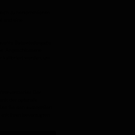
eich zu herkömmlichen
al und eine
requente Basswiedergabe
he. Angeschlossene
kalibriert werden, um
Vorverstärker. Der
amit der optimale
eßen Sie den audiophilen
 mit Ihren bevorzugten