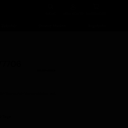
SUCHE
MEIN
KONTO
WARENKORB
& Zubehör
Unsere Marken
Angebote
V7706
AV-Surround-Vorverstärker mit
10 Tage