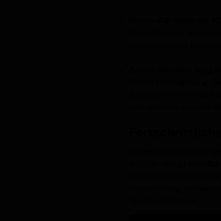
Phono-EQ-Stufe mit H
Operationsverstärkern nic
unvergleichliche Klanglei
Zwei Subwoofer Ausgä
in Ihrer Hörumgebung. Ge
Subwoofer können dank d
eine nahtlose, an jeden 
Fortschrittlich
Erleben Sie ein vielseit
AV7706 verfügt über
11.
Zuspieler für Aktivlauts
Marantz Klang, die neue
Sprachassistenten.