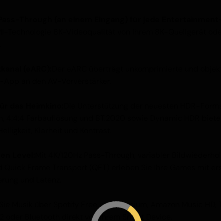
ass-Through (an einem Eingang) für jede Entertainment
I-Technologie 8K-Videoqualität von Ihrem 8K-Quellgerät ode
.
kanal (eARC):
Der eARC überträgt unkomprimierte und objek
V-App an den AV-Vorverstärker.
ür das Heimkino:
Die Unterstützung der neuesten HDR-Forma
on, 4:4:4 Farbauflösung und BT.2020 sowie Dynamic HDR biet
elligkeit, Klarheit und Kontrast.
en Level:
Mit 4K/120Hz Pass-Through, variabler Bildwiederho
Quick Frame Transport (QFT) erleben Sie Ihre Games mit erst
erung und Latenz.
Sie Musik über Spotify Free und Premium, Amazon Music HD, T
2 oder Bluetooth direkt von Ihrem Smart Device.