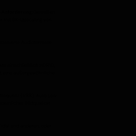
-Anforderung:
Genießen
r mit 8K-Upscaling von
tbasierte Audioformate
te einschließlich HDR10,
et eine außergewöhnliche
lfrequenz (VRR), Auto Low
aunlicher Bildqualität
idal und anderen, oder