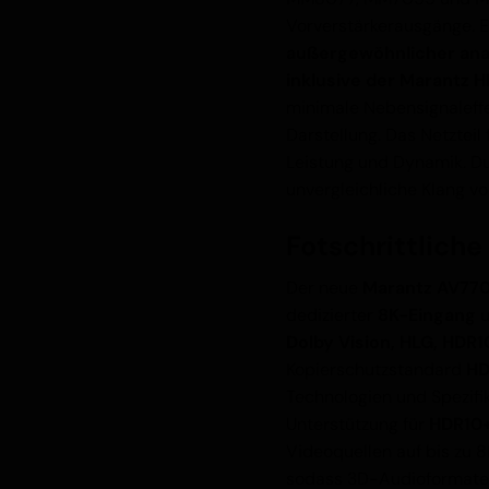
Vorverstärkerausgänge. Er
außergewöhnlicher ana
inklusive der Marantz
minimale Nebensignaleffe
Darstellung. Das Netztei
Leistung und Dynamik. D
unvergleichliche Klang vo
Fotschrittlich
Der neue
Marantz AV77
dedizierter
8K-Eingang
u
Dolby Vision, HLG, HDR1
Kopierschutzstandard
HD
Technologien und Spezifi
Unterstützung für
HDR10+
Videoquellen auf bis zu 
sodass 3D-Audioformate w