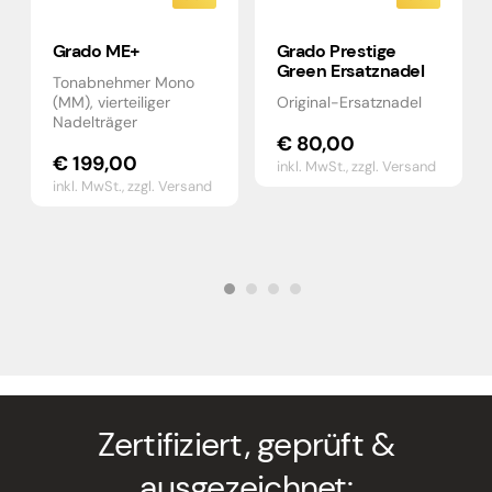
Grado ME+
Grado Prestige
Green Ersatznadel
Tonabnehmer Mono
(MM), vierteiliger
Original-Ersatznadel
Nadelträger
€
80,00
€
199,00
inkl. MwSt.,
zzgl. Versand
inkl. MwSt.,
zzgl. Versand
Zertifiziert, geprüft &
ausgezeichnet: