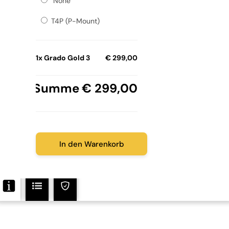
None
Menge
T4P (P-Mount)
1x
Grado Gold 3
€ 299,00
Summe
€ 299,00
In den Warenkorb