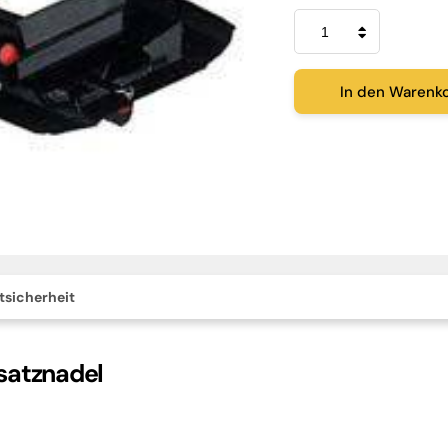
Grado
DJ
200
Ersatznadel
Menge
In den Warenk
tsicherheit
satznadel