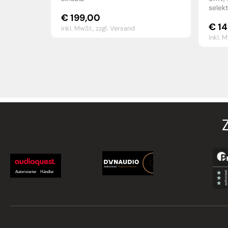
selekt
€
199,00
€
14
inkl. MwSt.,
zzgl. Versand
inkl. 