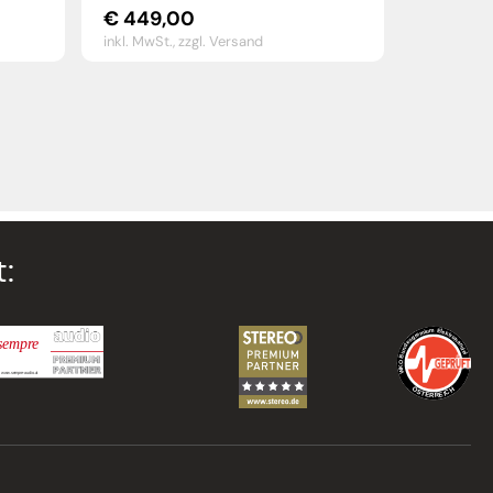
€
449,00
inkl. MwSt.,
zzgl. Versand
: