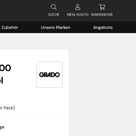
SUCHE
MEIN
KONTO
WARENKORB
& Zubehör
Unsere Marken
Angebote
200
l
er Pack)
age