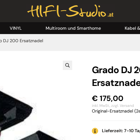
VINYL
Multiroom und Smarthome
Kabel 
o DJ 200 Ersatznadel
Grado DJ 
Ersatznade
€
175,00
inkl. MwSt.,
zzgl. Versand
Original-Ersatznadel (2
Lieferzeit: 7-10 T