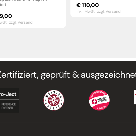
€
110,00
iert
inkl. MwSt.,
zzgl. Versand
9,00
MwSt.,
zzgl. Versand
Zertifiziert, geprüft & ausgezeichnet