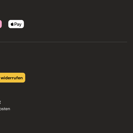
 widerrufen
g
osten