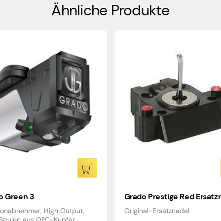
Ähnliche Produkte
o Green 3
Grado Prestige Red Ersatz
nabnehmer, High Output,
Original-Ersatznadel
Spulen aus OFC-Kupfer,