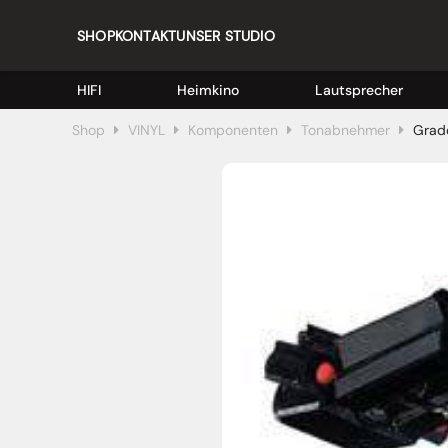
SHOP
KONTAKT
UNSER STUDIO
HIFI
Heimkino
Lautsprecher
Shop
VINYL
Komponenten
Tonabnehmer
Grad