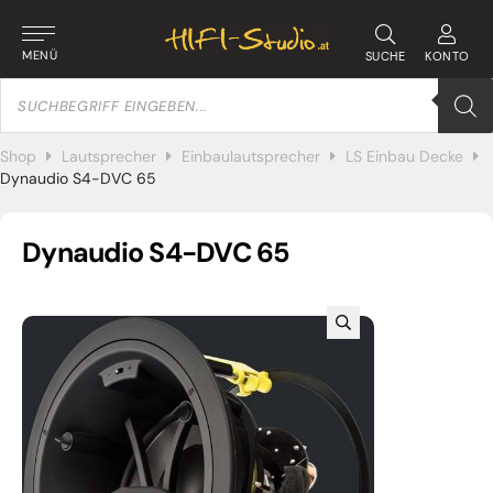
MENÜ
SUCHE
KONTO
Products
search
Shop
Lautsprecher
Einbaulautsprecher
LS Einbau Decke
Dynaudio S4-DVC 65
Dynaudio S4-DVC 65