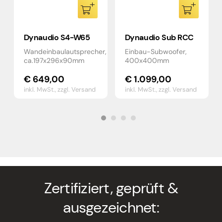
Dynaudio S4-W65
Dynaudio Sub RCC
Wandeinbaulautsprecher,
Einbau-Subwoofer,
r,
ca.197x296x90mm
400x400mm
€
649,00
€
1.099,00
inkl. MwSt.,
zzgl. Versand
inkl. MwSt.,
zzgl. Versand
Zertifiziert, geprüft &
ausgezeichnet: