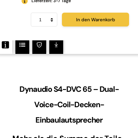
Lieferzeit: 3-7 Tage
Dynaudio
In den Warenkorb
S4-
DVC
65
Menge
Dynaudio S4-DVC 65 – Dual-
Voice-Coil-Decken-
Einbaulautsprecher