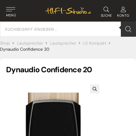
MENÜ
SUCHE
KONTO
Products
search
Shop
Lautsprecher
Lautsprecher
LS Kompakt
Dynaudio Confidence 20
Dynaudio Confidence 20