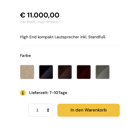
€
11.000,00
inkl. MwSt.,
zzgl. Versand
High End kompakt Lautsprecher inkl. Standfuß
Farbe
Lieferzeit: 7-10Tage
Dynaudio
In den Warenkorb
Confidence
20
Menge