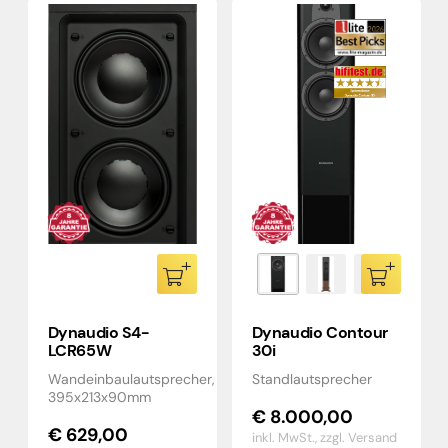
Dynaudio S4-
Dynaudio Contour
LCR65W
30i
Wandeinbaulautsprecher,
Standlautsprecher
395x213x90mm
€
8.000,00
€
629,00
inkl. MwSt.,
zzgl. Versand