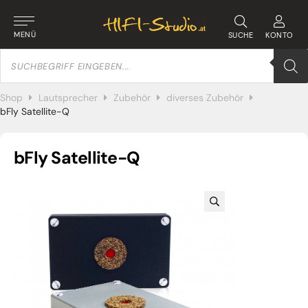
MENÜ
SUCHE
KONTO
Products
search
Shop
Lautsprecher
Zubehör
diverses Zubehör
bFly Satellite-Q
bFly Satellite-Q