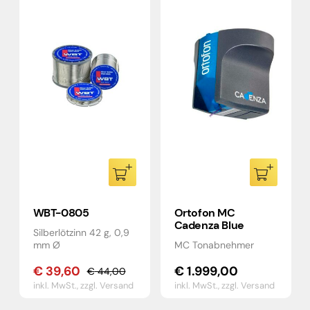
WBT-0805
Ortofon MC
Cadenza Blue
Silberlötzinn 42 g, 0,9
mm Ø
MC Tonabnehmer
€
39,60
€
1.999,00
€
44,00
Ursprünglicher
Aktueller
inkl. MwSt.,
zzgl. Versand
inkl. MwSt.,
zzgl. Versand
Preis
Preis
war:
ist: