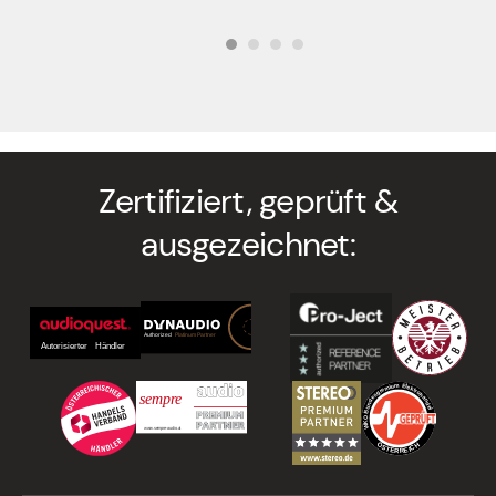
€ 44,00
€ 39,60.
Zertifiziert, geprüft &
ausgezeichnet: