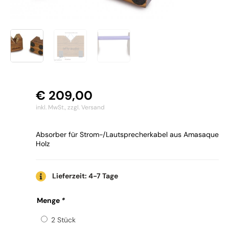
€
209,00
inkl. MwSt.,
zzgl. Versand
Absorber für Strom-/Lautsprecherkabel aus Amasaque
Holz
Lieferzeit: 4-7 Tage
bFly
Menge
*
Cube
Menge
2 Stück