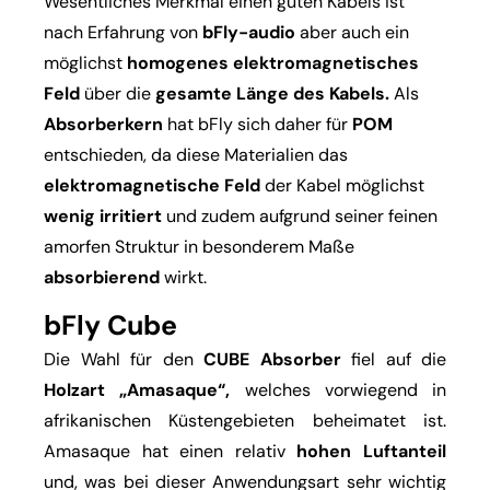
Wesentliches Merkmal einen guten Kabels ist
nach Erfahrung von
bFly-audio
aber auch ein
möglichst
homogenes elektromagnetisches
Feld
über die
gesamte Länge des Kabels.
Als
Absorberkern
hat bFly sich daher für
POM
entschieden, da diese Materialien das
elektromagnetische Feld
der Kabel möglichst
wenig irritiert
und zudem aufgrund seiner feinen
amorfen Struktur in besonderem Maße
absorbierend
wirkt.
bFly Cube
Die Wahl für den
CUBE Absorber
fiel auf die
Holzart „Amasaque“,
welches vorwiegend in
afrikanischen Küstengebieten beheimatet ist.
Amasaque hat einen relativ
hohen Luftanteil
und, was bei dieser Anwendungsart sehr wichtig