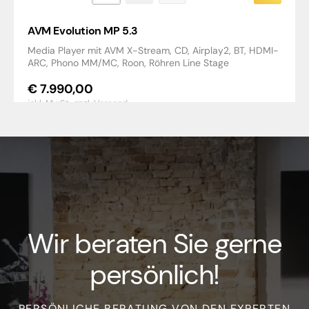
AVM Evolution MP 5.3
Media Player mit AVM X-Stream, CD, Airplay2, BT, HDMI-
ARC, Phono MM/MC, Roon, Röhren Line Stage
€
7.990,00
inkl. MwSt.,
zzgl. Versand
Wir beraten Sie gerne
persönlich!
PERSÖNLICHE BERATUNG VON DEN EXPERTEN