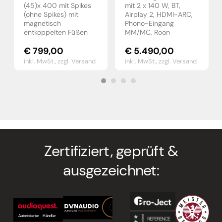
(45)x 400 mit Spikes
mit 2 x 140 W, BT,
(ohne Spikes) mit
Airplay 2, HDMI-ARC,
magnetisch
Phono-Eingang
entkoppelten Füßen
MM/MC, Roon
€
799,00
€
5.490,00
inkl. MwSt.,
zzgl. Versand
inkl. MwSt.,
zzgl. Versand
Zertifiziert, geprüft &
ausgezeichnet: