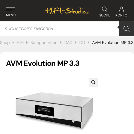
MENÜ
SUCHE
KONTO
Products
search
Shop
HIFI
Komponenten
DAC
CD
AVM Evolution MP 3.3
AVM Evolution MP 3.3