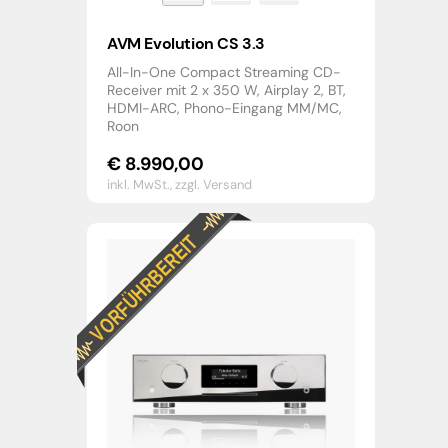
AVM Evolution CS 3.3
All-In-One Compact Streaming CD-
Receiver mit 2 x 350 W, Airplay 2, BT,
HDMI-ARC, Phono-Eingang MM/MC,
Roon
€
8.990,00
inkl. MwSt.,
zzgl. Versand