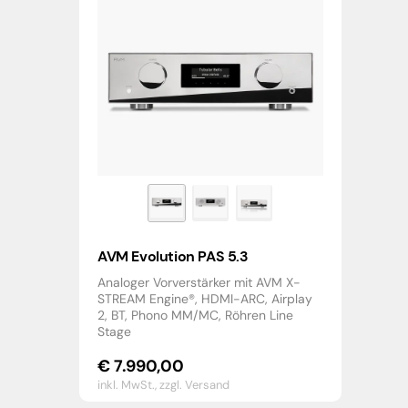
AVM Evolution PAS 5.3
Analoger Vorverstärker mit AVM X-
STREAM Engine®, HDMI-ARC, Airplay
2, BT, Phono MM/MC, Röhren Line
Stage
€
7.990,00
inkl. MwSt.,
zzgl. Versand