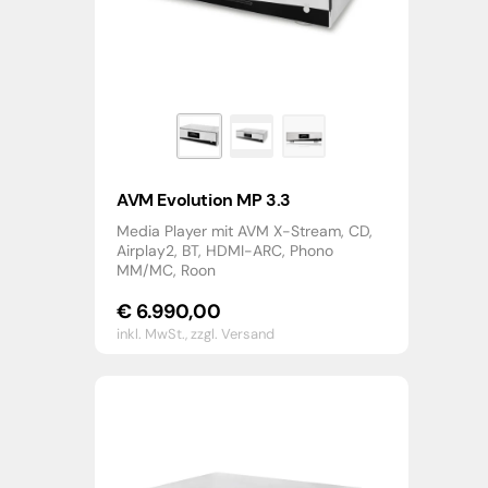
AVM Evolution MP 3.3
Media Player mit AVM X-Stream, CD,
Airplay2, BT, HDMI-ARC, Phono
MM/MC, Roon
€
6.990,00
inkl. MwSt.,
zzgl. Versand