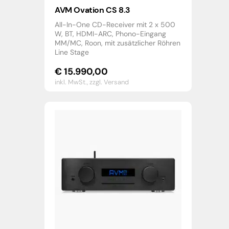
AVM Ovation CS 8.3
All-In-One CD-Receiver mit 2 x 500
W, BT, HDMI-ARC, Phono-Eingang
MM/MC, Roon, mit zusätzlicher Röhren
Line Stage
€
15.990,00
inkl. MwSt.,
zzgl. Versand