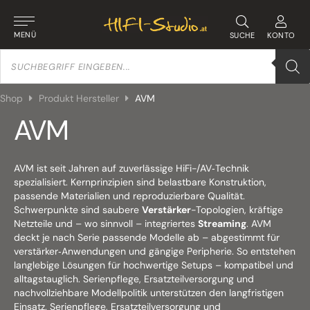
MENÜ
SUCHE
KONTO
Products
search
Shop
Produkt Hersteller
AVM
AVM
AVM ist seit Jahren auf zuverlässige HiFi-/AV‑Technik
spezialisiert. Kernprinzipien sind belastbare Konstruktion,
passende Materialien und reproduzierbare Qualität.
Schwerpunkte sind saubere
Verstärker
-Topologien, kräftige
Netzteile und – wo sinnvoll – integriertes
Streaming
. AVM
deckt je nach Serie passende Modelle ab – abgestimmt für
verstärker‑Anwendungen und gängige Peripherie. So entstehen
langlebige Lösungen für hochwertige Setups – kompatibel und
alltagstauglich. Serienpflege, Ersatzteilversorgung und
nachvollziehbare Modellpolitik unterstützen den langfristigen
Einsatz. Serienpflege, Ersatzteilversorgung und