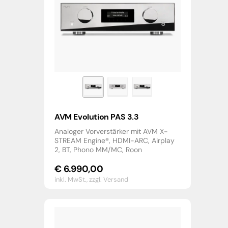
AVM Evolution PAS 3.3
Analoger Vorverstärker mit AVM X-
STREAM Engine®, HDMI-ARC, Airplay
2, BT, Phono MM/MC, Roon
€
6.990,00
inkl. MwSt.,
zzgl. Versand