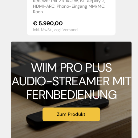
Receiver mit 2 x 140 W, BT, Airplay 2,
HDMI-ARC, Phono-Eingang MM/MC,
Roon
€
5.990,00
inkl. MwSt.,
zzgl. Versand
WIIM PRO PLUS
AUDIO-STREAMER MIT
FERNBEDIENUNG
Zum Produkt