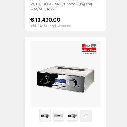
W, BT, HDMI-ARC, Phono-Eingang
MM/MC, Roon
€
13.490,00
inkl. MwSt.,
zzgl. Versand