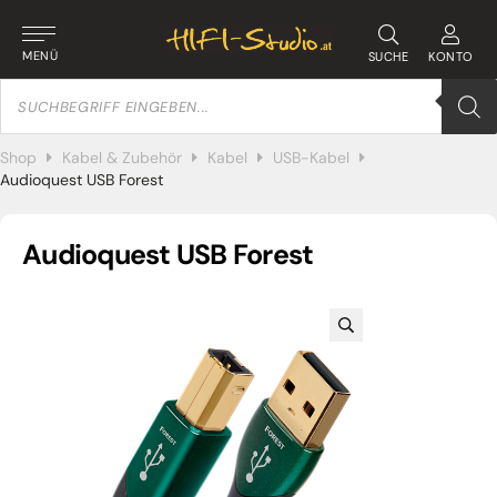
MENÜ
SUCHE
KONTO
Products
search
Shop
Kabel & Zubehör
Kabel
USB-Kabel
Audioquest USB Forest
Audioquest USB Forest