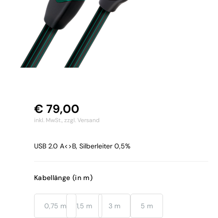
€
79,00
inkl. MwSt.,
zzgl. Versand
USB 2.0 A<>B, Silberleiter 0,5%
Kabellänge (in m)
0,75 m
1,5 m
3 m
5 m