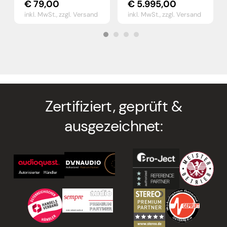
€
79,00
€
5.995,00
inkl. MwSt.,
zzgl. Versand
inkl. MwSt.,
zzgl. Versand
Zertifiziert, geprüft &
ausgezeichnet: