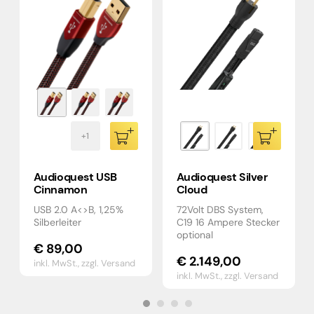
Audioquest USB
Audioquest Silver
Cinnamon
Cloud
USB 2.0 A<>B, 1,25%
72Volt DBS System,
Silberleiter
C19 16 Ampere Stecker
optional
€
89,00
€
2.149,00
inkl. MwSt.,
zzgl. Versand
inkl. MwSt.,
zzgl. Versand