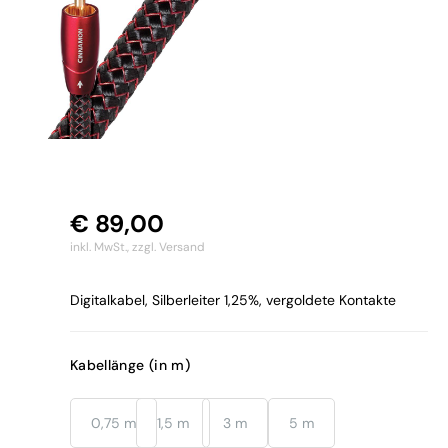
€
89,00
inkl. MwSt.,
zzgl. Versand
Digitalkabel, Silberleiter 1,25%, vergoldete Kontakte
Kabellänge (in m)
0,75 m
1,5 m
3 m
5 m