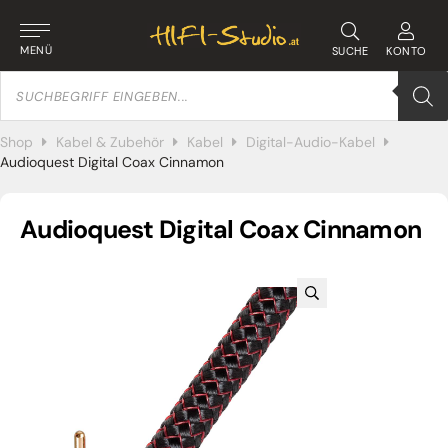
MENÜ
SUCHE
KONTO
Products
search
Shop
Kabel & Zubehör
Kabel
Digital-Audio-Kabel
Audioquest Digital Coax Cinnamon
Audioquest Digital Coax Cinnamon