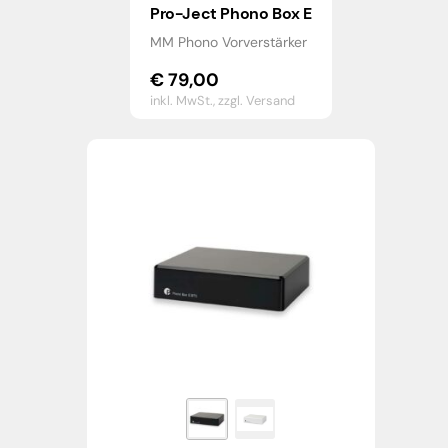
Pro-Ject Phono Box E
MM Phono Vorverstärker
€
79,00
inkl. MwSt.,
zzgl. Versand