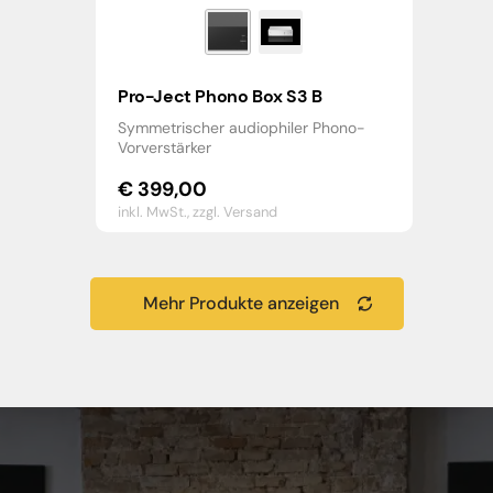
Pro-Ject Phono Box S3 B
Symmetrischer audiophiler Phono-
Vorverstärker
€
399,00
inkl. MwSt.,
zzgl. Versand
Mehr Produkte anzeigen