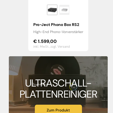
Pro-Ject Phono Box RS2
High-End Phono-Vorverstärker
€
1.599,00
inkl. MwSt.,
zzgl. Versand
ULTRASCHALL-
PLATTENREINIGER
Zum Produkt