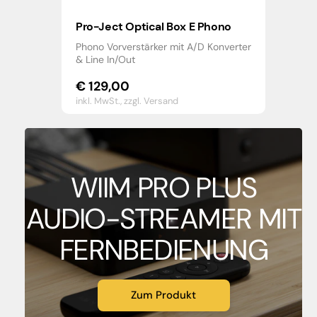
Pro-Ject Optical Box E Phono
Phono Vorverstärker mit A/D Konverter
& Line In/Out
€
129,00
inkl. MwSt.,
zzgl. Versand
WIIM PRO PLUS
AUDIO-STREAMER MIT
FERNBEDIENUNG
Zum Produkt