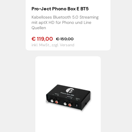
Pro-Ject Phono Box E BT5
Kabelloses Bluetooth 5.0 Streaming
mit aptX HD für Phono und Line
Quellen
€
119,00
€
159,00
Ursprünglicher
Aktueller
inkl. MwSt.,
zzgl. Versand
Preis
Preis
war:
ist:
€ 159,00
€ 119,00.