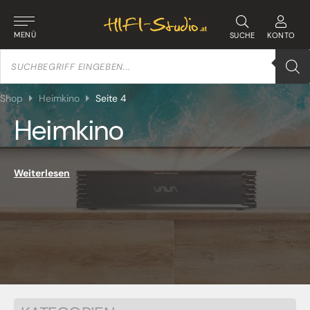
MENÜ
SUCHE
KONTO
Products
search
Shop
Heimkino
Seite 4
Heimkino
Weiterlesen