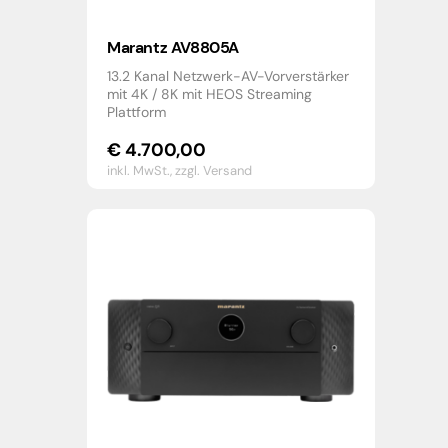
Marantz AV8805A
13.2 Kanal Netzwerk-AV-Vorverstärker
mit 4K / 8K mit HEOS Streaming
Plattform
€
4.700,00
inkl. MwSt.,
zzgl. Versand