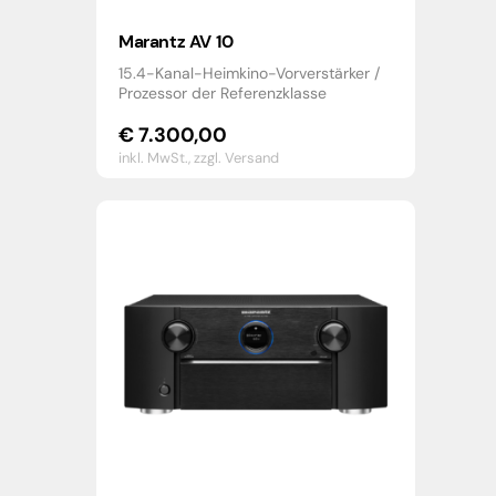
Marantz AV 10
15.4-Kanal-Heimkino-Vorverstärker /
Prozessor der Referenzklasse
€
7.300,00
inkl. MwSt.,
zzgl. Versand