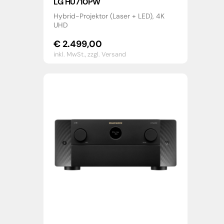
LG HU710PW
Hybrid-Projektor (Laser + LED), 4K
UHD
€
2.499,00
inkl. MwSt.,
zzgl. Versand