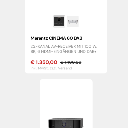
Marantz CINEMA 60 DAB
7.2-KANAL AV-RECEIVER MIT 100 W,
8K, 6 HDMI-EINGÄNGEN UND DAB+
€
1.350,00
€
1.400,00
Ursprünglicher
Aktueller
inkl. MwSt.,
zzgl. Versand
Preis
Preis
war:
ist:
€ 1.400,00
€ 1.350,00.