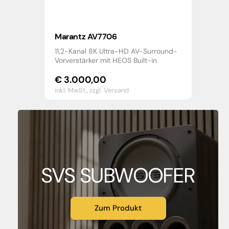
Marantz AV7706
11.2-Kanal 8K Ultra-HD AV-Surround-
Vorverstärker mit HEOS Built-in
€
3.000,00
inkl. MwSt.,
zzgl. Versand
SVS SUBWOOFER
Zum Produkt