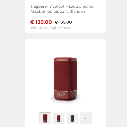
Tragbarer Bluetooth-Lautsprecher,
Akkubetrieb bis zu 12 Stunden
€
139,00
€
169,00
Ursprünglicher
Aktueller
inkl. MwSt.,
zzgl. Versand
Preis
Preis
war:
ist:
€ 169,00
€ 139,00.