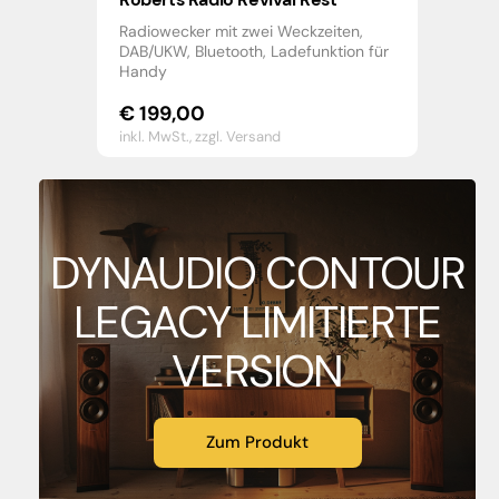
Radiowecker mit zwei Weckzeiten,
DAB/UKW, Bluetooth, Ladefunktion für
Handy
€
199,00
inkl. MwSt.,
zzgl. Versand
DYNAUDIO CONTOUR
LEGACY LIMITIERTE
VERSION
Zum Produkt