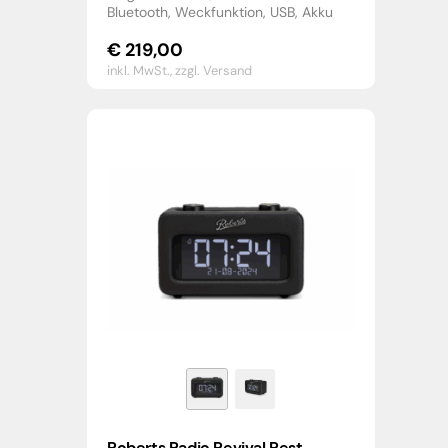
Bluetooth, Weckfunktion, USB, Akku
€
219,00
inkl. MwSt.,
zzgl. Versand
Roberts Radio Revival Rest