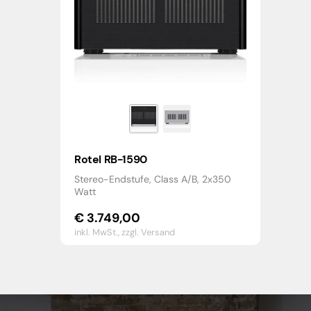
Rotel RB-1590
Stereo-Endstufe, Class A/B, 2x350
Watt
€
3.749,00
inkl. MwSt.,
zzgl. Versand