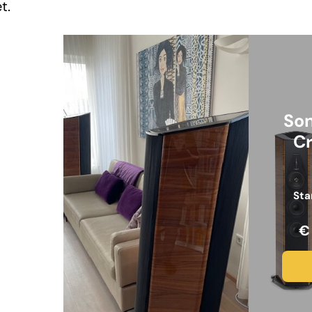
t.
Son
C
Sta
€