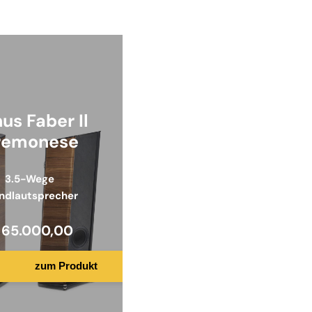
us Faber Il
remonese
3.5-Wege
ndlautsprecher
65.000,00
zum Produkt