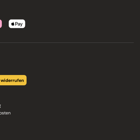
 widerrufen
g
osten