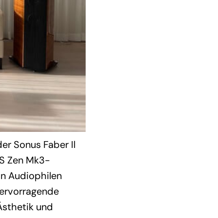
er Sonus Faber Il
OS Zen Mk3-
on Audiophilen
 hervorragende
Ästhetik und