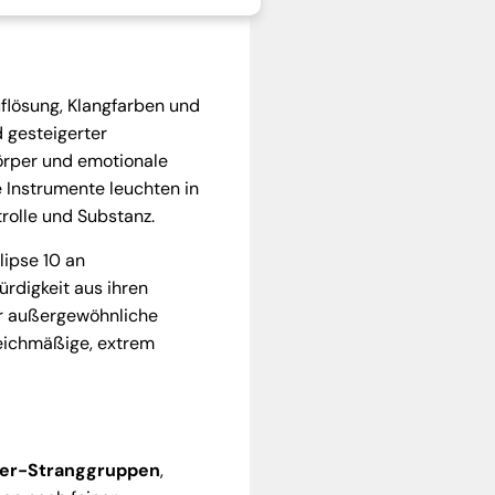
flösung, Klangfarben und
d gesteigerter
Körper und emotionale
e Instrumente leuchten in
rolle und Substanz.
lipse 10 an
rdigkeit aus ihren
ür außergewöhnliche
eichmäßige, extrem
iter-Stranggruppen
,