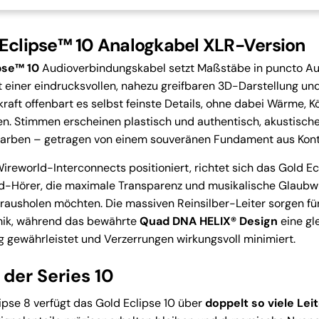
Eclipse™ 10 Analogkabel XLR-Version
pse™ 10
Audioverbindungskabel setzt Maßstäbe in puncto Au
t einer eindrucksvollen, nahezu greifbaren 3D-Darstellung un
raft offenbart es selbst feinste Details, ohne dabei Wärme, 
ren. Stimmen erscheinen plastisch und authentisch, akustisch
gfarben – getragen von einem souveränen Fundament aus Kont
Wireworld-Interconnects positioniert, richtet sich das Gold Ec
-Hörer, die maximale Transparenz und musikalische Glaubwü
ausholen möchten. Die massiven Reinsilber-Leiter sorgen f
mik, während das bewährte
Quad DNA HELIX® Design
eine gl
g gewährleistet und Verzerrungen wirkungsvoll minimiert.
der Series 10
pse 8 verfügt das Gold Eclipse 10 über
doppelt so viele Le