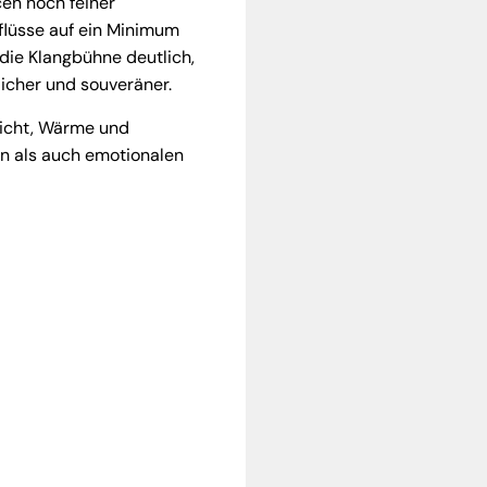
cen noch feiner
nflüsse auf ein Minimum
die Klangbühne deutlich,
rlicher und souveräner.
wicht, Wärme und
on als auch emotionalen