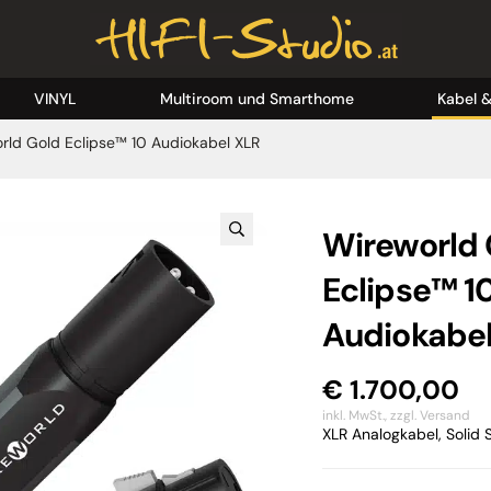
VINYL
Multiroom und Smarthome
Kabel 
rld Gold Eclipse™ 10 Audiokabel XLR
Wireworld 
Eclipse™ 1
Audiokabel
€
1.700,00
inkl. MwSt.,
zzgl. Versand
XLR Analogkabel, Solid