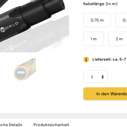
Kabellänge (in m)
0,75 m
0
1 m
2 m
Lieferzeit: ca. 5-7
Wireworld
Gold
Eclipse™
10
Audiokabel
In den Warenk
XLR
Menge
che Details
Produktsicherheit