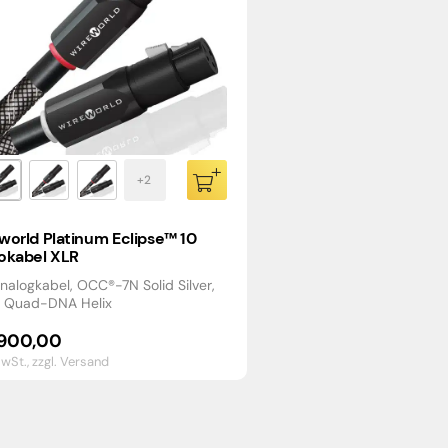
world Platinum Eclipse™ 10
okabel XLR
nalogkabel, OCC®-7N Solid Silver,
, Quad-DNA Helix
900,00
MwSt.,
zzgl. Versand