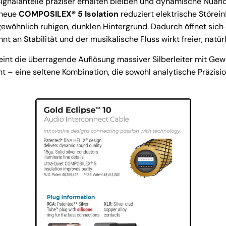
Signalanteile präziser erhalten bleiben und dynamische Nuan
 neue
COMPOSILEX® 5 Isolation
reduziert elektrische Störei
ewöhnlich ruhigen, dunklen Hintergrund. Dadurch öffnet sich 
nt an Stabilität und der musikalische Fluss wirkt freier, natü
eint die überragende Auflösung massiver Silberleiter mit Ge
– eine seltene Kombination, die sowohl analytische Präzisi