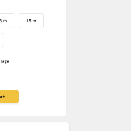
,5 m
1,5 m
 Tage
orb