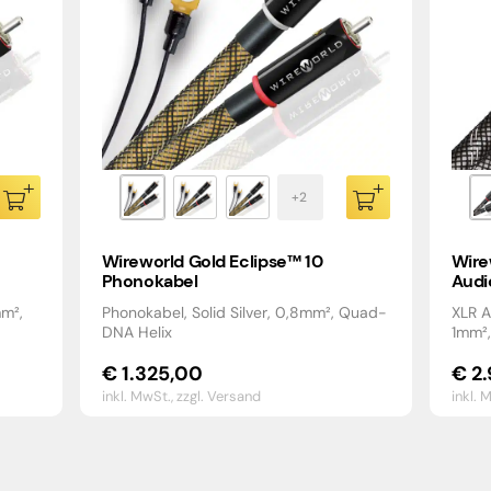
Wireworld Gold Eclipse™ 10
Wire
Phonokabel
Audi
mm²,
Phonokabel, Solid Silver, 0,8mm², Quad-
XLR A
DNA Helix
1mm²
€
1.325,00
€
2.
inkl. MwSt.,
zzgl. Versand
inkl. 