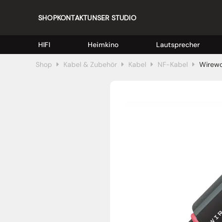
SHOP
KONTAKT
UNSER STUDIO
HIFI
Heimkino
Lautsprecher
Shop
Kabel & Zubehör
Kabel
NF-Kabel
Wirewo