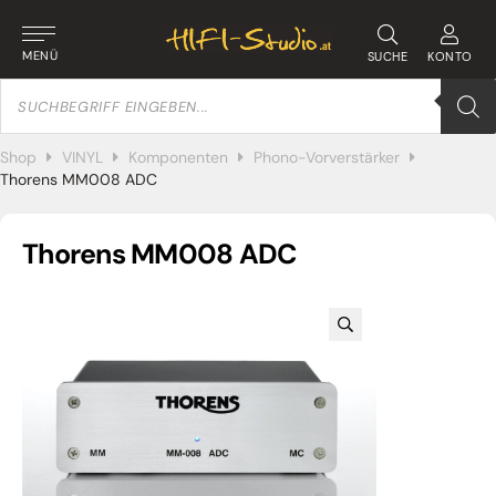
MENÜ
SUCHE
KONTO
Products
search
Shop
VINYL
Komponenten
Phono-Vorverstärker
Thorens MM008 ADC
Thorens MM008 ADC