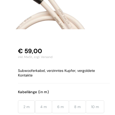
€
59,00
inkl. MwSt.,
zzgl. Versand
Subwooferkabel, verzinntes Kupfer, vergoldete
Kontakte
Kabellänge (in m)
2 m
4 m
6 m
8 m
10 m