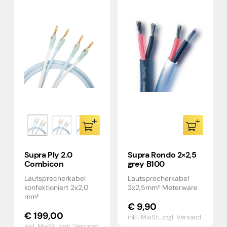
Supra Ply 2.0
Supra Rondo 2×2,5
Combicon
grey B100
Lautsprecherkabel
Lautsprecherkabel
konfektioniert 2x2,0
2x2,5mm² Meterware
mm²
€
9,90
€
199,00
inkl. MwSt.,
zzgl. Versand
inkl. MwSt.,
zzgl. Versand