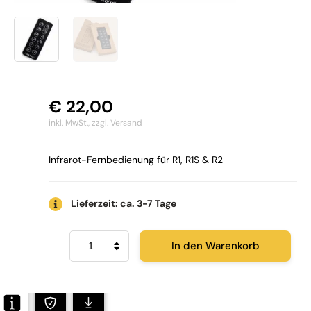
€
22,00
inkl. MwSt.,
zzgl. Versand
Infrarot-Fernbedienung für R1, R1S & R2
Lieferzeit: ca. 3-7 Tage
Ruark
In den Warenkorb
RM05
Fernbedienung
Menge