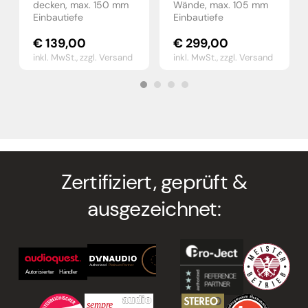
decken, max. 150 mm
Wände, max. 105 mm
Einbautiefe
Einbautiefe
€
139,00
€
299,00
inkl. MwSt.,
zzgl. Versand
inkl. MwSt.,
zzgl. Versand
Zertifiziert, geprüft &
ausgezeichnet: