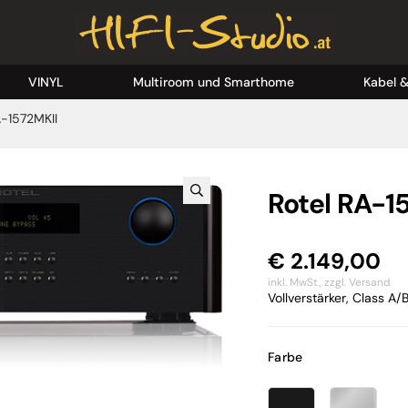
VINYL
Multiroom und Smarthome
Kabel 
A-1572MKII
Rotel RA-1
€
2.149,00
inkl. MwSt.,
zzgl. Versand
Vollverstärker, Class A/
Farbe