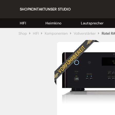
SHOP
KONTAKT
UNSER STUDIO
HIFI
Heimkino
Lautsprecher
Shop
HIFI
Komponenten
Vollverstärker
Rotel R