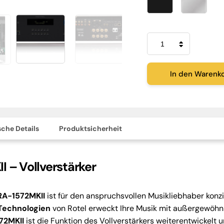
Rotel
RA-
1572MKII
Menge
In den Warenk
che Details
Produktsicherheit
I – Vollverstärker
RA-1572MKII
ist für den anspruchsvollen Musikliebhaber konzi
 Technologien
von Rotel erweckt Ihre Musik mit außergewöhn
72MKII
ist die Funktion des Vollverstärkers weiterentwickelt u