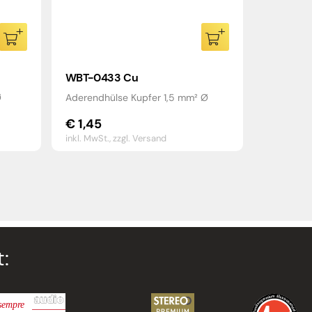
WBT-0433 Cu
Ø
Aderendhülse Kupfer 1,5 mm² Ø
€
1,45
inkl. MwSt.,
zzgl. Versand
: