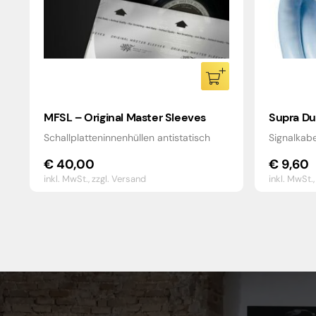
MFSL – Original Master Sleeves
Supra Du
Schallplatteninnenhüllen antistatisch
Signalkab
€
40,00
€
9,60
inkl. MwSt.,
zzgl. Versand
inkl. MwSt.