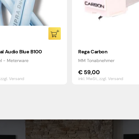
al Audio Blue B100
Rega Carbon
el - Meterware
MM Tonabnehmer
€
59,00
,
zzgl. Versand
inkl. MwSt.,
zzgl. Versand