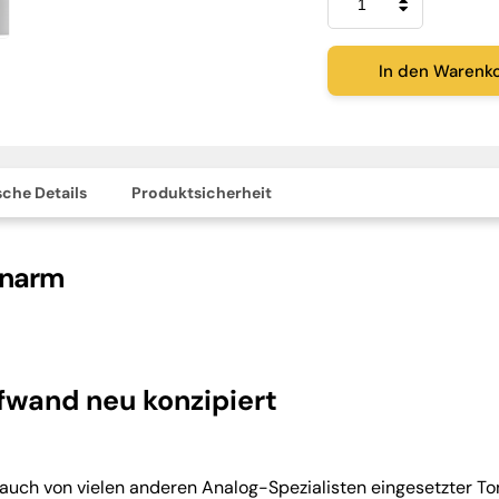
RB330
Menge
In den Warenk
che Details
Produktsicherheit
onarm
wand neu konzipiert
auch von vielen anderen Analog-Spezialisten eingesetzter To