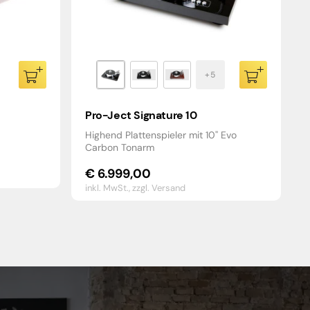
Pro-Ject Signature 10
Highend Plattenspieler mit 10'' Evo
Carbon Tonarm
€
6.999,00
inkl. MwSt.,
zzgl. Versand