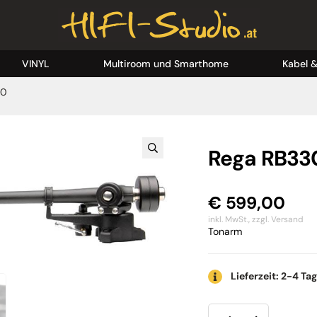
VINYL
Multiroom und Smarthome
Kabel 
30
Rega RB33
€
599,00
inkl. MwSt.,
zzgl. Versand
Tonarm
Lieferzeit: 2-4 Ta
Rega