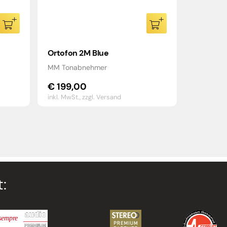
Ortofon 2M Blue
MM Tonabnehmer
€
199,00
inkl. MwSt.,
zzgl. Versand
: