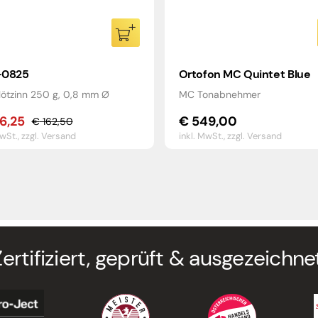
-0825
Ortofon MC Quintet Blue
rlötzinn 250 g, 0,8 mm Ø
MC Tonabnehmer
6,25
€
549,00
€
162,50
rünglicher
eller
MwSt.,
zzgl. Versand
inkl. MwSt.,
zzgl. Versand
s
s
2,50
6,25.
Zertifiziert, geprüft & ausgezeichnet