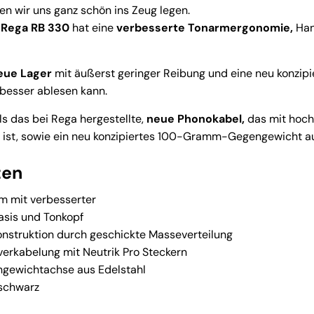
n wir uns ganz schön ins Zeug legen.
e
Rega RB 330
hat eine
verbesserte Tonarmergonomie,
Han
eue Lager
mit äußerst geringer Reibung und eine neu konzipie
besser ablesen kann.
ls das bei Rega hergestellte,
neue Phonokabel,
das mit hoc
ist, sowie ein neu konzipiertes 100-Gramm-Gegengewicht au
ten
m mit verbesserter
asis und Tonkopf
nstruktion durch geschickte Masseverteilung
erkabelung mit Neutrik Pro Steckern
gewichtachse aus Edelstahl
 schwarz