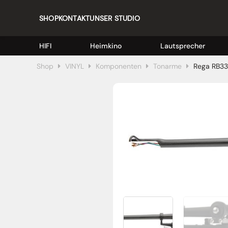
SHOP
KONTAKT
UNSER STUDIO
HIFI
Heimkino
Lautsprecher
Shop
VINYL
Komponenten
Tonarme
Rega RB3