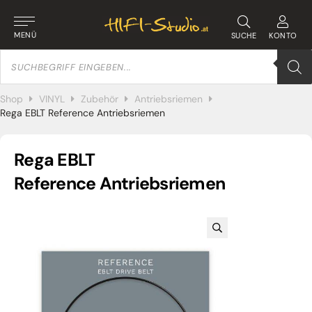
MENÜ
SUCHE
KONTO
Products
search
Shop
VINYL
Zubehör
Antriebsriemen
Rega EBLT Reference Antriebsriemen
Rega EBLT
Reference Antriebsriemen