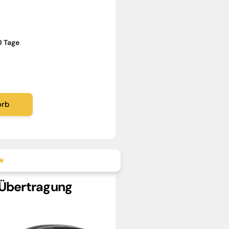
0 Tage
orb
★★
Übertragung