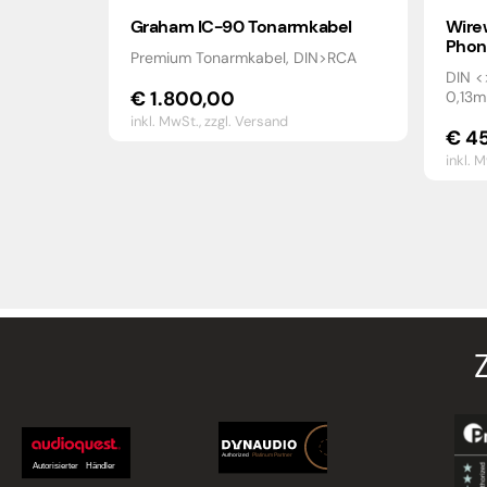
Graham IC-90 Tonarmkabel
Wire
Phon
Premium Tonarmkabel, DIN>RCA
DIN <
€
1.800,00
0,13m
inkl. MwSt.,
zzgl. Versand
€
45
inkl. 