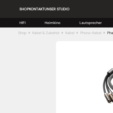
SHOP
KONTAKT
UNSER STUDIO
HIFI
Heimkino
Lautsprecher
Shop
Kabel & Zubehör
Kabel
Phono-Kabel
Ph