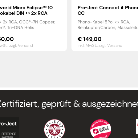
world Micro Eclipse™ 10
Pro-Ject Connect it Phon
okabel DIN <> 2x RCA
CC
> 2x RCA, OCC®-7N Copper,
Phono-Kabel 5Pol <> RCA,
m², Tri-DNA Helix
Reinkupfer/Carbon, Masseleit
0,00
€
149,00
MwSt.,
zzgl. Versand
inkl. MwSt.,
zzgl. Versand
Zertifiziert, geprüft & ausgezeichnet