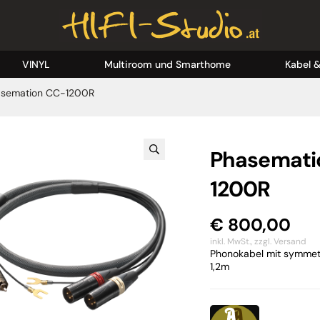
VINYL
Multiroom und Smarthome
Kabel 
asemation CC-1200R
Phasemati
1200R
€
800,00
inkl. MwSt.,
zzgl. Versand
Phonokabel mit symmet
1,2m