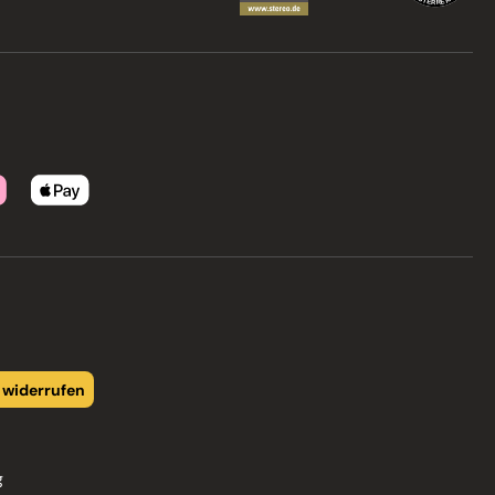
 widerrufen
g