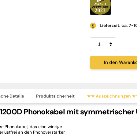
Lieferzeit: ca. 7-1
Phasemation
CC-
1200R
Menge
In den Warenk
che Details
Produktsicherheit
★★ Auszeichnungen 
1200D Phonokabel mit symmetrischer 
s-Phonokabel, das eine winzige
lustfrei an den Phonoverstärker