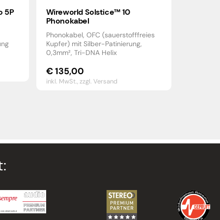
o 5P
Wireworld Solstice™ 10
Phonokabel
Phonokabel, OFC (sauerstofffreies
ung
Kupfer) mit Silber-Patinierung,
0,3mm², Tri-DNA Helix
€
135,00
inkl. MwSt.,
zzgl. Versand
: