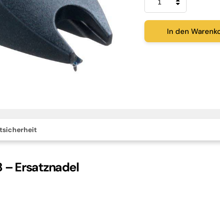
Stylus
78
Menge
In den Warenk
tsicherheit
8 – Ersatznadel