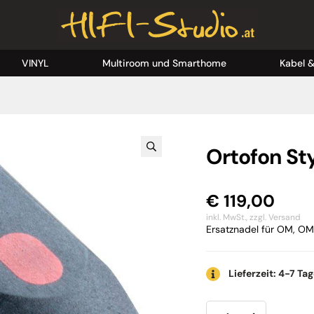
VINYL
Multiroom und Smarthome
Kabel 
Ortofon St
€
119,00
inkl. MwSt.,
zzgl. Versand
Ersatznadel für OM, OM
Lieferzeit: 4-7 Ta
Ortofon