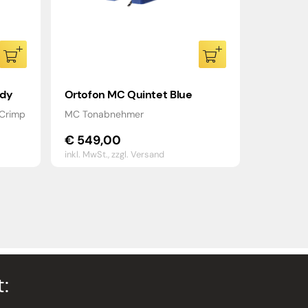
ody
Ortofon MC Quintet Blue
 Crimp
MC Tonabnehmer
€
549,00
inkl. MwSt.,
zzgl. Versand
: