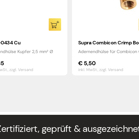
0434 Cu
Supra Combicon Crimp B
ndhülse Kupfer 2,5 mm² Ø
Adernendhülse für Combicon
85
€
5,50
MwSt.,
zzgl. Versand
inkl. MwSt.,
zzgl. Versand
Zertifiziert, geprüft & ausgezeichnet