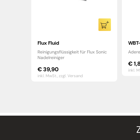
Flux Fluid
WBT-
Reinigungsflüssigkeit für Flux Sonic
Adere
Nadelreiniger
€
1,
€
39,90
inkl. 
inkl. MwSt.,
zzgl. Versand