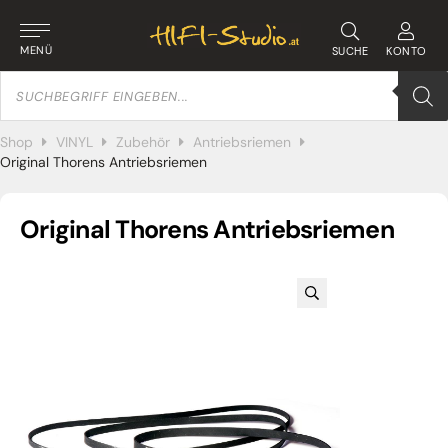
MENÜ
SUCHE
KONTO
Products
search
Shop
VINYL
Zubehör
Antriebsriemen
Original Thorens Antriebsriemen
Original Thorens Antriebsriemen