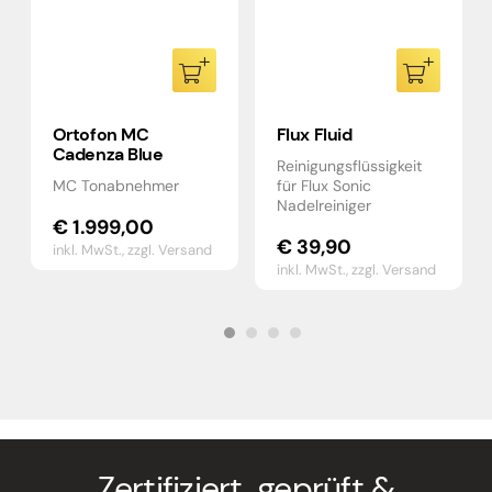
Ortofon MC
Flux Fluid
Cadenza Blue
Reinigungsflüssigkeit
MC Tonabnehmer
für Flux Sonic
Nadelreiniger
€
1.999,00
€
39,90
inkl. MwSt.,
zzgl. Versand
inkl. MwSt.,
zzgl. Versand
Zertifiziert, geprüft &