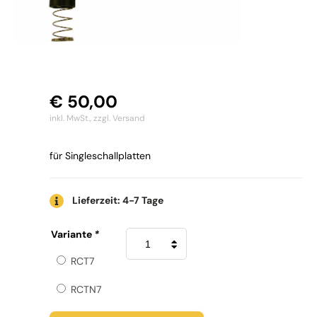
€
50,00
inkl. MwSt.,
zzgl. Versand
für Singleschallplatten
Lieferzeit: 4-7 Tage
Okki
Variante
*
Nokki
Absaugrohr
RCT7
7inch
Menge
RCTN7