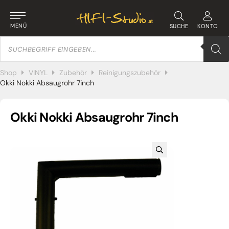
MENÜ
SUCHE
KONTO
Products
search
Shop
VINYL
Zubehör
Reinigungszubehör
Okki Nokki Absaugrohr 7inch
Okki Nokki Absaugrohr 7inch