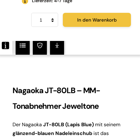
Lieferzeit: 4-7 Tage
Nagaoka
In den Warenkorb
JT-
80LB
Menge
Nagaoka JT-80LB – MM-
Tonabnehmer Jeweltone
Der Nagaoka
JT-80LB (Lapis Blue)
mit seinem
glänzend-blauen Nadeleinschub
ist das