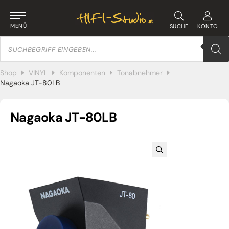
MENÜ
SUCHE
KONTO
Products
search
Shop
VINYL
Komponenten
Tonabnehmer
Nagaoka JT-80LB
Nagaoka JT-80LB