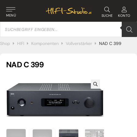
MENÜ
SUCHE
KONTO
Products
search
Shop
HIFI
Komponenten
Vollverstärker
NAD C 399
NAD C 399