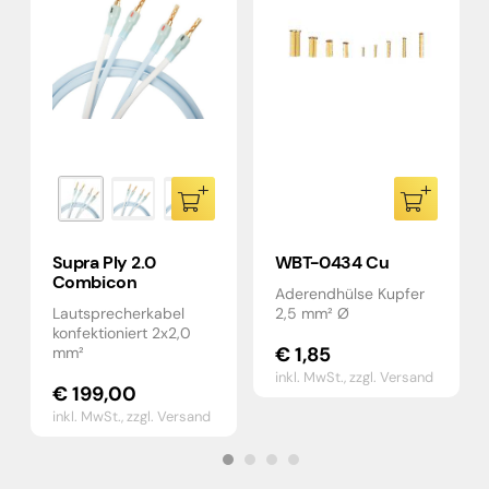
Supra Ply 2.0
WBT-0434 Cu
Combicon
Aderendhülse Kupfer
Lautsprecherkabel
2,5 mm² Ø
konfektioniert 2x2,0
€
1,85
mm²
inkl. MwSt.,
zzgl. Versand
€
199,00
inkl. MwSt.,
zzgl. Versand