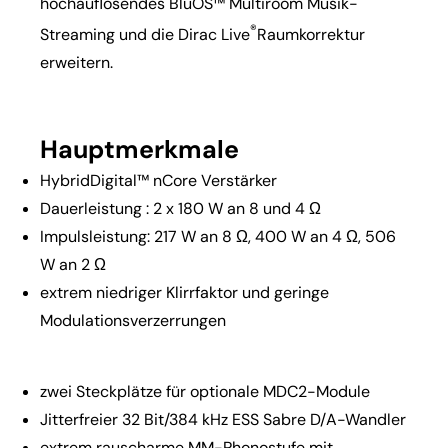
hochauflösendes BluOS™ Multiroom Musik-
®
Streaming und die Dirac Live
Raumkorrektur
erweitern.
Hauptmerkmale
HybridDigital™ nCore Verstärker
Dauerleistung : 2 x 180 W an 8 und 4 Ω
Impulsleistung: 217 W an 8 Ω, 400 W an 4 Ω, 506
W an 2 Ω
extrem niedriger Klirrfaktor und geringe
Modulationsverzerrungen
zwei Steckplätze für optionale MDC2-Module
Jitterfreier 32 Bit/384 kHz ESS Sabre D/A-Wandler
extrem rauscharme MM-Phonostufe mit