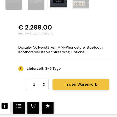
€
2.299,00
inkl. MwSt.,
zzgl. Versand
Digitaler Vollverstärker, MM-Phonostufe, Bluetooth,
Kopfhörerverstärker Streaming Optional
Lieferzeit: 3-5 Tage
NAD
In den Warenkorb
C
399
Menge