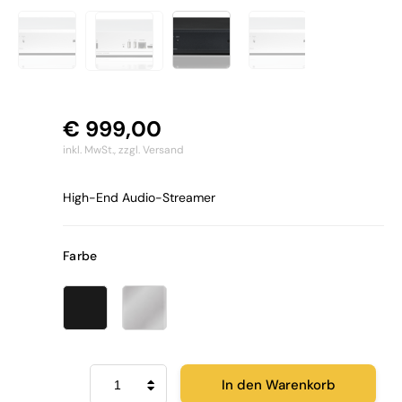
€
999,00
inkl. MwSt.,
zzgl. Versand
High-End Audio-Streamer
Farbe
Musical
In den Warenkorb
Fidelity