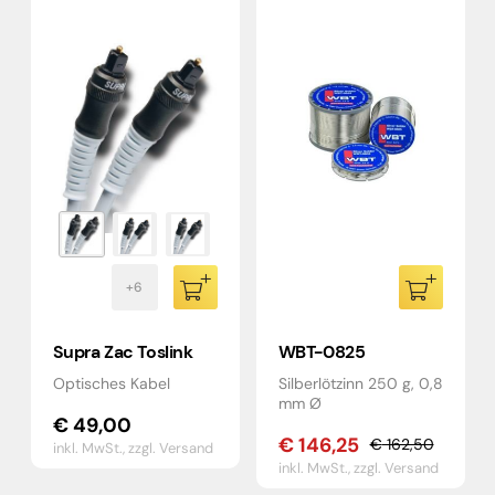
Supra Zac Toslink
WBT-0825
Optisches Kabel
Silberlötzinn 250 g, 0,8
mm Ø
€
49,00
€
146,25
€
162,50
inkl. MwSt.,
zzgl. Versand
Ursprünglicher
Aktueller
inkl. MwSt.,
zzgl. Versand
Preis
Preis