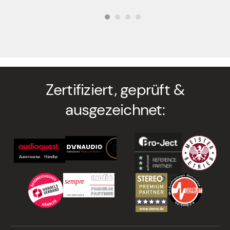
war:
ist:
€ 162,50
€ 146,25.
Zertifiziert, geprüft &
ausgezeichnet: