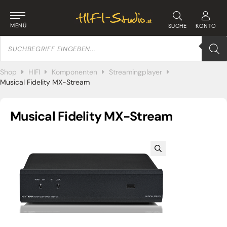
MENÜ
SUCHE
KONTO
Products
search
Shop
HIFI
Komponenten
Streamingplayer
Musical Fidelity MX-Stream
Musical Fidelity MX-Stream