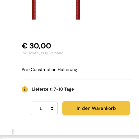
€
30,00
inkl. MwSt.,
zzgl. Versand
Pre-Construction Halterung
Lieferzeit: 7-10 Tage
Monitor
In den Warenkorb
Audio
WB10
Menge