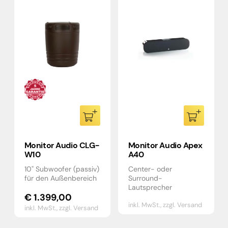
Monitor Audio CLG-
Monitor Audio Apex
W10
A40
10" Subwoofer (passiv)
Center- oder
für den Außenbereich
Surround-
Lautsprecher
€
1.399,00
inkl. MwSt.,
zzgl. Versand
inkl. MwSt.,
zzgl. Versand