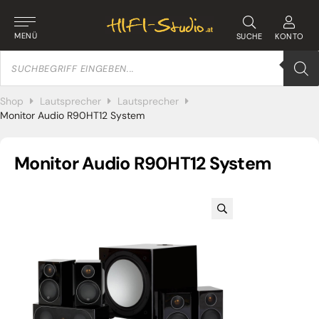
MENÜ
SUCHE
KONTO
Products
search
Shop
Lautsprecher
Lautsprecher
Monitor Audio R90HT12 System
Monitor Audio R90HT12 System