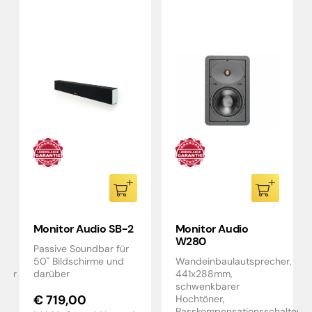
Monitor Audio SB-2
Monitor Audio
W280
Passive Soundbar für
50" Bildschirme und
Wandeinbaulautsprecher,
cher
darüber
441x288mm,
schwenkbarer
€
719,00
Hochtöner,
Basskompensationsschalter