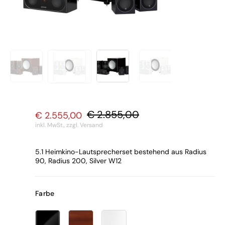
€
2.855,00
€
2.555,00
Ursprünglicher
Aktueller
inkl. MwSt.,
zzgl. Versand
Preis
Preis
5.1 Heimkino-Lautsprecherset bestehend aus Radius
war:
ist:
90, Radius 200, Silver W12
€ 2.855,00
€ 2.555,00.
Farbe