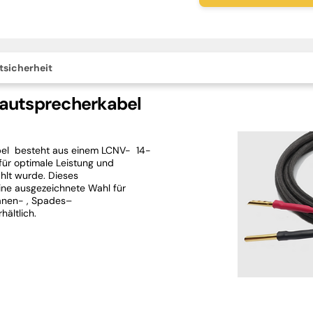
tsicherheit
Lautsprecherkabel
el
besteht aus einem
LCNV-
14-
 für optimale Leistung und
ählt wurde.
Dieses
ine ausgezeichnete Wahl für
anen-
, Spades
–
hältlich.