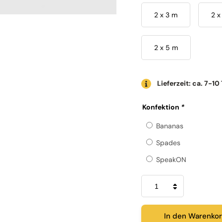
2 x 3 m
2 x
2 x 5 m
Lieferzeit: ca. 7-10
Konfektion
*
Bananas
Spades
SpeakON
Luna
Grey
(Gris)
Lautsprecherkabel
Menge
In den Warenko