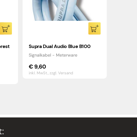
orest
Supra Dual Audio Blue B100
Signalkabel - Meterware
€
9,60
inkl. MwSt.,
zzgl. Versand
: