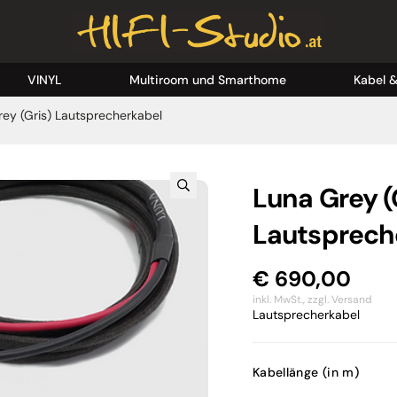
VINYL
Multiroom und Smarthome
Kabel 
ey (Gris) Lautsprecherkabel
Luna Grey (
Lautsprech
€
690,00
inkl. MwSt.,
zzgl. Versand
Lautsprecherkabel
Kabellänge (in m)