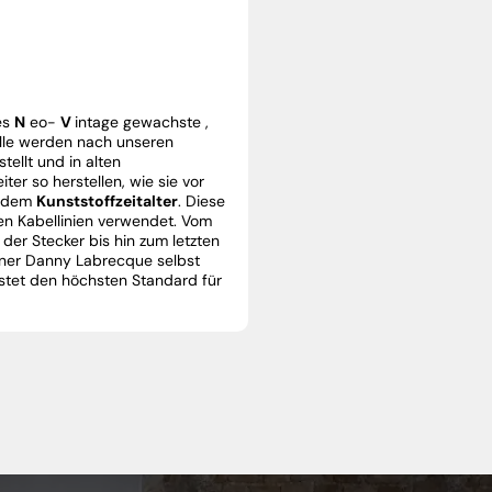
es
N
eo-
V
intage gewachste
,
olle werden nach unseren
tellt und in alten
ter so herstellen, wie sie vor
or dem
Kunststoffzeitalter
.
Diese
en Kabellinien verwendet.
Vom
 der Stecker bis hin zum letzten
gner Danny Labrecque selbst
istet den höchsten Standard für