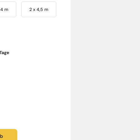
 4 m
2 x 4,5 m
 Tage
rb