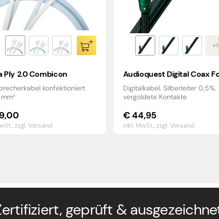
a Ply 2.0 Combicon
Audioquest Digital Coax F
precherkabel konfektioniert
Digitalkabel, Silberleiter 0,5%,
 mm²
vergoldete Kontakte
9,00
€
44,95
MwSt.,
zzgl. Versand
inkl. MwSt.,
zzgl. Versand
Zertifiziert, geprüft & ausgezeichnet