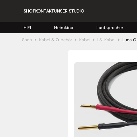
SHOP
KONTAKT
UNSER STUDIO
HIFI
Heimkino
Lautsprecher
Shop
Kabel & Zubehör
Kabel
LS-Kabel
Luna Gr