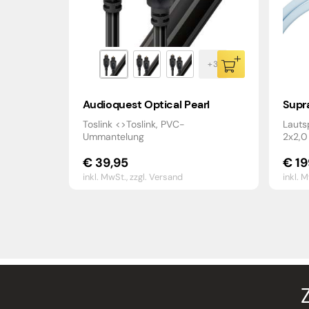
Audioquest Optical Pearl
Supr
Toslink <>Toslink, PVC-
Lauts
Ummantelung
2x2,0
€
39,95
€
19
inkl. MwSt.,
zzgl. Versand
inkl. 