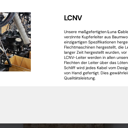
LCNV
Unsere maßgefertigten
L
una
C
abl
verzinnte Kupferleiter aus Baumw
einzigartigen Spezifikationen herges
Flechtmaschinen hergestellt, die Lei
langer Zeit hergestellt wurden, v
LCNV-Leiter werden in allen unser
Flechten der Leiter über das Löten
Schliff wird jedes Kabel vom Desi
von Hand gefertigt. Dies gewährle
Qualitätsleistung.