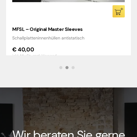
MFSL – Original Master Sleeves
Schallplatteninnenhüllen antistatisch
€
40,00
inkl. MwSt.,
zzgl. Versand
Wir beraten Sie gerne