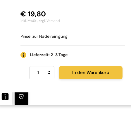
€
19,80
inkl. MwSt.,
zzgl. Versand
Pinsel zur Nadelreinigung
Lieferzeit: 2-3 Tage
L'Art
In den Warenkorb
du
Son
Stylus
Brush
Menge