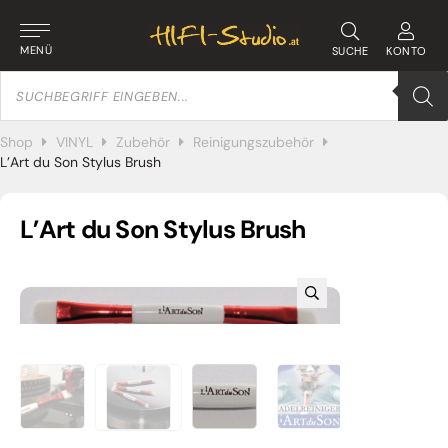
MENÜ
SUCHE
KONTO
Products
search
Shop
VINYL
Zubehör
Reinigungszubehör
L’Art du Son Stylus Brush
L’Art du Son Stylus Brush