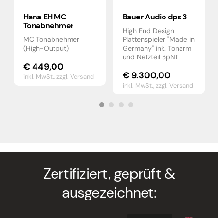
Hana EH MC
Bauer Audio dps 3
Tonabnehmer
High End Design
MC Tonabnehmer
Plattenspieler "Made in
(High-Output)
Germany" ink. Tonarm
und Netzteil 3pNt
€
449,00
€
9.300,00
inkl. MwSt.,
zzgl. Versand
inkl. MwSt.,
zzgl. Versand
Zertifiziert, geprüft &
ausgezeichnet: